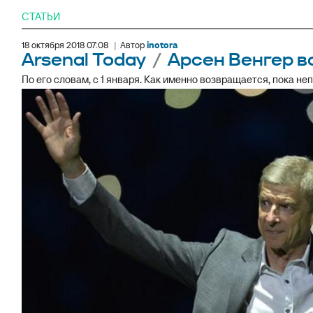
СТАТЬИ
18 октября 2018 07:08
|
Автор
inotora
Arsenal Today
/
Арсен Венгер в
По его словам, с 1 января. Как именно возвращается, пока не