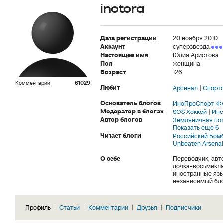
inotora
Дата регистрации
20 ноября 2010
Аккаунт
суперзвезда
Настоящее имя
Юлия Аристова
Пол
женщина
Возраст
126
Комментарии
61029
Любит
Арсенал
Спорт
Основатель блогов
ИноПроСпорт-Ф
Модератор в блогах
SOS Хоккей
Инс
Автор блогов
Земляничная по
Показать еще 6
Читает блоги
Российский Бом
Unbeaten Arsenal
О себе
Переводчик, авт
дочка-восьмикла
иностранные язык
независимый блог
Профиль
Статьи
Комментарии
Друзья
Подписчики