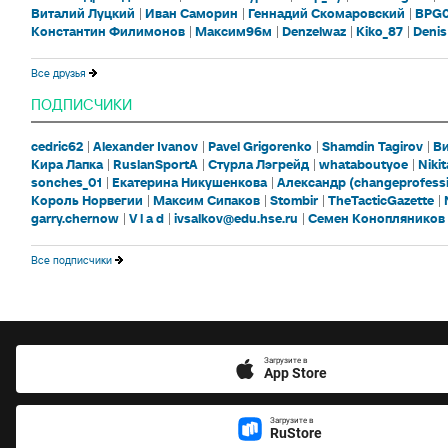
Виталий Луцкий
Иван Саморин
Геннадий Скомаровский
BPG
Константин Филимонов
Максим96м
Denzelwaz
Kiko_87
Denis
Все друзья
ПОДПИСЧИКИ
cedric62
Alexander Ivanov
Pavel Grigorenko
Shamdin Tagirov
Ви
Кира Лапка
RuslanSportA
Стурла Лэгрейд
whataboutyoe
Niki
sonches_01
Екатерина Никушенкова
Александр (changeprofess
Король Норвегии
Максим Сипаков
Stombir
TheTacticGazette
garry.chernow
V l a d
ivsalkov@edu.hse.ru
Семен Конопляников
Все подписчики
Загрузите в
App Store
Загрузите в
RuStore