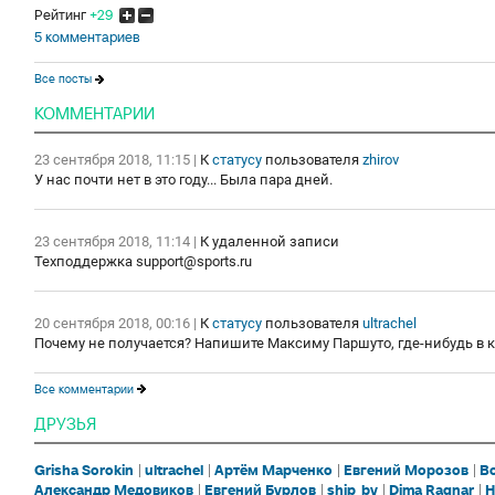
Рейтинг
+29
5 комментариев
Все посты
КОММЕНТАРИИ
23 сентября 2018, 11:15
|
К
статусу
пользователя
zhirov
У нас почти нет в это году... Была пара дней.
23 сентября 2018, 11:14
|
К удаленной записи
Техподдержка support@sports.ru
20 сентября 2018, 00:16
|
К
статусу
пользователя
ultrachel
Почему не получается? Напишите Максиму Паршуто, где-нибудь в 
Все комментарии
ДРУЗЬЯ
Grisha Sorokin
ultrachel
Артём Марченко
Евгений Морозов
В
Александр Медовиков
Евгений Бурлов
ship_by
Dima Ragnar
H