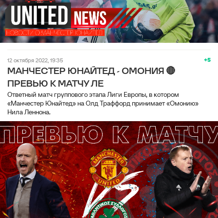
+5
12 октября 2022, 19:35
МАНЧЕСТЕР ЮНАЙТЕД - ОМОНИЯ 🔴
ПРЕВЬЮ К МАТЧУ ЛЕ
Ответный матч группового этапа Лиги Европы, в котором
«Манчестер Юнайтед» на Олд Траффорд принимает «Омонию»
Нила Леннона.