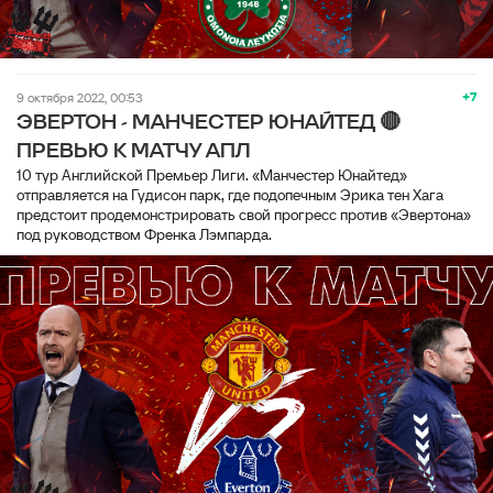
+7
9 октября 2022, 00:53
ЭВЕРТОН - МАНЧЕСТЕР ЮНАЙТЕД 🔴
ПРЕВЬЮ К МАТЧУ АПЛ
10 тур Английской Премьер Лиги. «Манчестер Юнайтед»
отправляется на Гудисон парк, где подопечным Эрика тен Хага
предстоит продемонстрировать свой прогресс против «Эвертона»
под руководством Френка Лэмпарда.