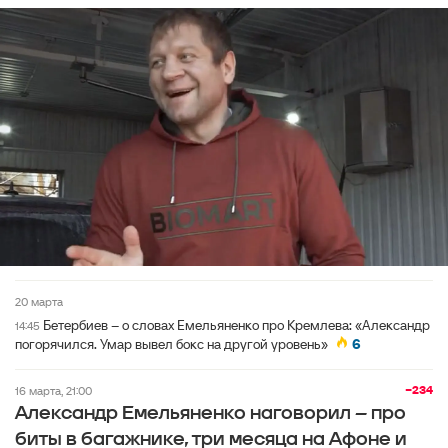
20 марта
Бетербиев – о словах Емельяненко про Кремлева: «Александр
14:45
погорячился. Умар вывел бокс на другой уровень»
6
−234
16 марта, 21:00
Александр Емельяненко наговорил – про
биты в багажнике, три месяца на Афоне и