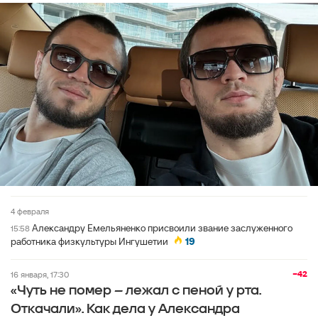
4 февраля
Александру Емельяненко присвоили звание заслуженного
15:58
работника физкультуры Ингушетии
19
−42
16 января, 17:30
«Чуть не помер – лежал с пеной у рта.
Откачали». Как дела у Александра