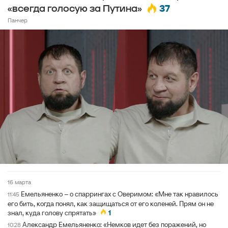
37
«всегда голосую за Путина»
Панчер
16 марта
Емельяненко – о спаррингах с Оверимом: «Мне так нравилось
11:45
его бить, когда понял, как защищаться от его коленей. Прям он не
знал, куда голову спрятать»
1
Александр Емельяненко: «Немков идет без поражений, но
10:28