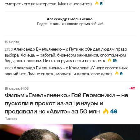
смотреть его не интересно. Мне не нравится»
5
Александр Емельяненко.
Подпишитесь на новости прямо сейчас!
15 марта
Александр Емельяненко – о Путине: «Он дал людям право
21:30
выбора. Хочешь – работай, бизнесом занимайся, спортсменом
будь, алкоголиком. Никто за ручку вести не станет»
19
Александр Емельяненко – о Кремлеве: «У него спортивных
19:20
званий нет. Лучше сидеть, молчать и делать свое дело»
9
−62
15 марта, 14:05
Фильм «Емельяненко» Гай Германики – не
пускали в прокат из-за цензуры и
46
продавали на «Авито» за 50 млн
Панчер