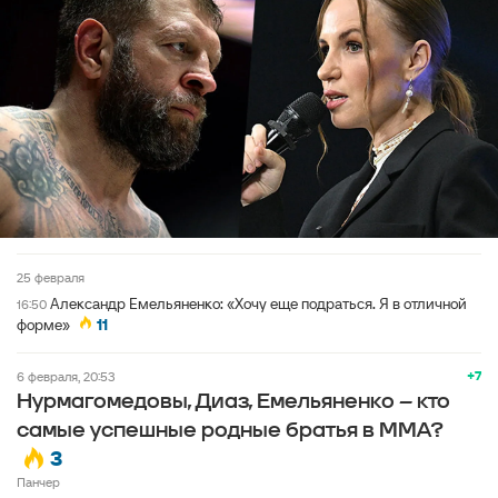
25 февраля
Александр Емельяненко: «Хочу еще подраться. Я в отличной
16:50
форме»
11
+7
6 февраля, 20:53
Нурмагомедовы, Диаз, Емельяненко – кто
самые успешные родные братья в ММА?
3
Панчер