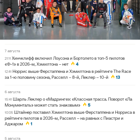
7 августа
Хинчклифф включил Лоусона и Бортолето в топ-5 пилотов
21:11
«Ф-1» в 2026-м, Хэмилтона – нет
4
Норрис выше Ферстаппена и Хэмилтона в рейтинге The Race
12:41
за 1-ю половину сезона, Расселл – 8-й, Леклер – 10-й
13
6 августа
Шарль Леклер о «Мадринге»: «Классная трасса. Поворот «Ла
15:41
Монументаль» может стать знаковым»
5
Штайнер поставил Хэмилтона выше Ферстаппена и Норриса в
10:05
рейтинге пилотов в 2026-м, Расселл – на равных с Пиастри и
Аджаром
1
5 августа