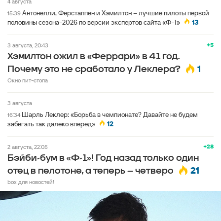
4 августа
Антонелли, Ферстаппен и Хэмилтон – лучшие пилоты первой
15:39
половины сезона-2026 по версии экспертов сайта «Ф-1»
13
+5
3 августа, 20:43
Хэмилтон ожил в «Феррари» в 41 год.
1
Почему это не сработало у Леклера?
Окно пит-стопа
3 августа
Шарль Леклер: «Борьба в чемпионате? Давайте не будем
16:34
забегать так далеко вперед»
12
+28
2 августа, 22:05
Бэйби-бум в «Ф-1»! Год назад только один
21
отец в пелотоне, а теперь – четверо
box для новостей!