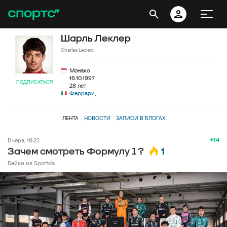
Шарль Леклер
Charles Leclerc
Монако
16.10.1997
ПОДПИСАТЬСЯ
28 лет
Феррари
,
ЛЕНТА
НОВОСТИ
ЗАПИСИ В БЛОГАХ
+14
вчера, 18:22
1
Зачем смотреть Формулу 1 ?
Байки из Sports'а