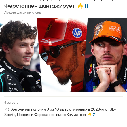
11
Ферстаппен шантажирует
Лучшее шасси пелотона
5 августа
Антонелли получил 9 из 10 за выступления в 2026-м от Sky
14:21
Sports, Норрис и Ферстаппен выше Хэмилтона
7