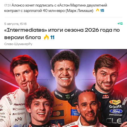
Алонсо хочет подписать с «Астон Мартин» двухлетний
17:31
контракт с зарплатой 40 млн евро (Марк Лимаше)
15
+12
5 августа, 15:18
«Intermediates» итоги сезона 2026 года по
11
версии блога
Слово ШумахерРу