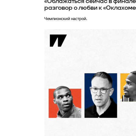
«Облажаться сейчас в финале –
разговор о любви к «Оклахоме
Чемпионский настрой.