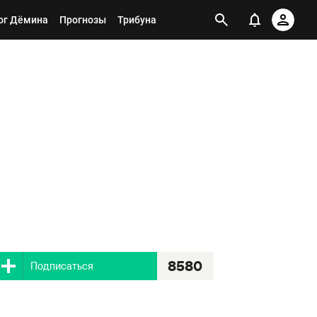
ог Дёмина
Прогнозы
Трибуна
8580
Я подписан
8580
Подписаться