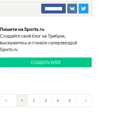
□□□□□□□□
Пишите на Sports.ru
Создайте свой блог на Трибуне,
выскажитесь и станьте суперзвездой
Sports.ru
СОЗДАТЬ БЛОГ
<
1
2
3
4
5
>