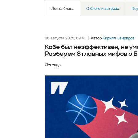
Лента блога
О блоге и авторах
По
30 августа 2025, 09:40
Автор
Кирилл Свиридов
Кобе был неэффективен, не уме
Разберем 8 главных мифов о 
Легенда.