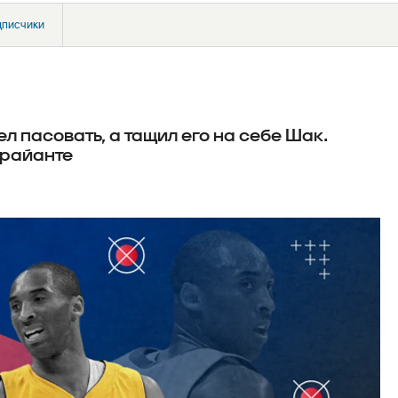
дписчики
л пасовать, а тащил его на себе Шак.
Брайанте