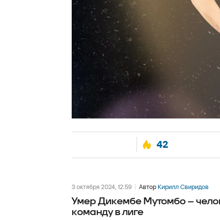
42
3 октября 2024, 12:59
Автор
Кирилл Свиридов
Умер Дикембе Мутомбо – чело
команду в лиге