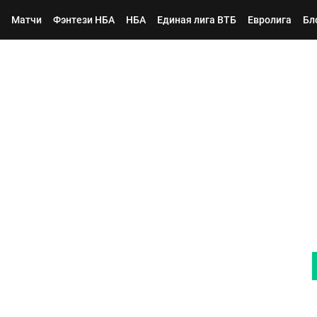
Матчи
Фэнтези НБА
НБА
Единая лига ВТБ
Евролига
Бл