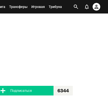
ига
Трансферы
Игровая
Трибуна
6344
Я подписан
6344
Подписаться