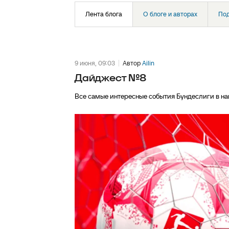
Лента блога
О блоге и авторах
По
9 июня, 09:03
Автор
Ailin
Дайджест №8