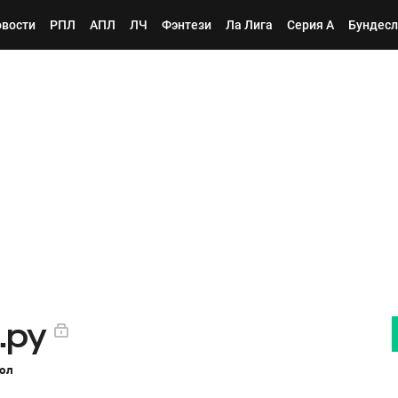
вости
РПЛ
АПЛ
ЛЧ
Фэнтези
Ла Лига
Серия А
Бундесл
.ру
бол