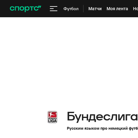
Футбол
Матчи
Моя лента
Но
Бундеслига
Русским языком про немецкий фут