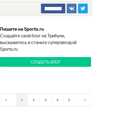
□□□□□□□□
Пишите на Sports.ru
Создайте свой блог на Трибуне,
выскажитесь и станьте суперзвездой
Sports.ru
СОЗДАТЬ БЛОГ
<
1
2
3
4
5
>