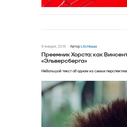
9 января, 23:15
Автор
Lilichkaaa
Преемник Хорста: как Винсе
«Эльверсберга»
Небольшой текст об одном из самых перспектив