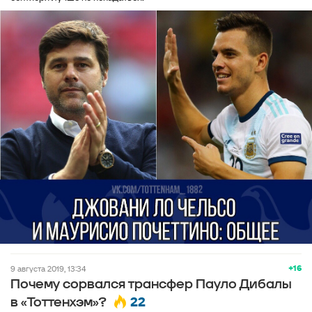
+16
9 августа 2019, 13:34
Почему сорвался трансфер Пауло Дибалы
22
в «Тоттенхэм»?