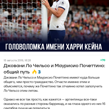
+70
15 августа 2019, 18:28
Джовани Ло Чельсо и Маурисио Почеттино:
3
общий путь
Джовани Ло Чельсо и Маурисио Почеттино имеют куда больше
общего, чем просто гражданство. Отчасти именно этим и
объясняется, почему же Почеттино так отчаянно хотел заполучить
Ло Чельсо этим летом.
Однако не все так просто, как кажется — аргентинцы все-таки
оказались по разные стороны баррикад, и на глаза одного из них 16
сентября лучше не попадаться.