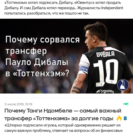
«Тоттенхэм» хотел подписать Дибалу. «Ювентус» хотел продать
Дибалу. И сам Дибала хотел перехода.. Журналисты Independent
попытались разобраться, что же пошло не так.
+81
3 июля 2019, 15:19
Почему Танги Ндомбеле — самый важный
8
трансфер «Тоттенхэма» за долгие годы
«Шпоры» подписали игрока, который одновременно решает их
самую важную проблему, отвечает на вопросы об их финансовых