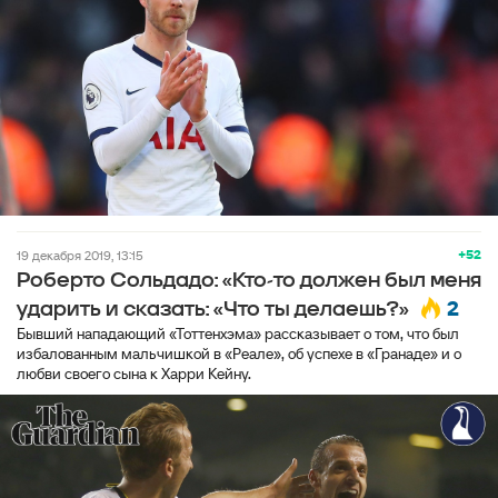
+52
19 декабря 2019, 13:15
Роберто Сольдадо: «Кто-то должен был меня
2
ударить и сказать: «Что ты делаешь?»
Бывший нападающий «Тоттенхэма» рассказывает о том, что был
избалованным мальчишкой в «Реале», об успехе в «Гранаде» и о
любви своего сына к Харри Кейну.