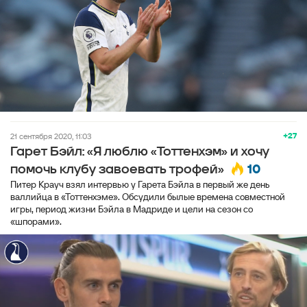
+27
21 сентября 2020, 11:03
Гарет Бэйл: «Я люблю «Тоттенхэм» и хочу
10
помочь клубу завоевать трофей»
Питер Крауч взял интервью у Гарета Бэйла в первый же день
валлийца в «Тоттенхэме». Обсудили былые времена совместной
игры, период жизни Бэйла в Мадриде и цели на сезон со
«шпорами».