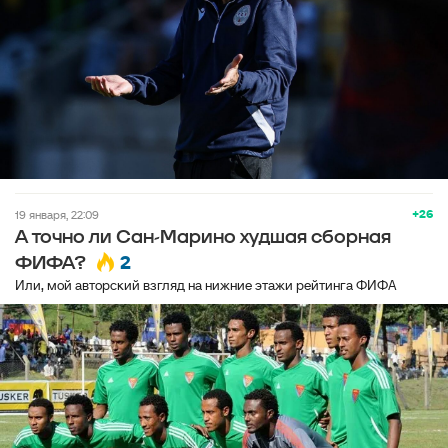
+26
19 января, 22:09
А точно ли Сан-Марино худшая сборная
2
ФИФА?
Или, мой авторский взгляд на нижние этажи рейтинга ФИФА