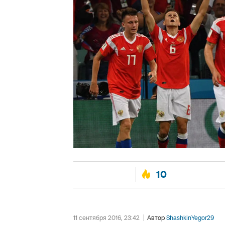
10
11 сентября 2016, 23:42
Автор
ShashkinYegor29