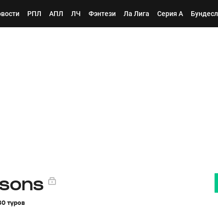
вости
РПЛ
АПЛ
ЛЧ
Фэнтези
Ла Лига
Серия А
Бундесл
ssons
30 туров