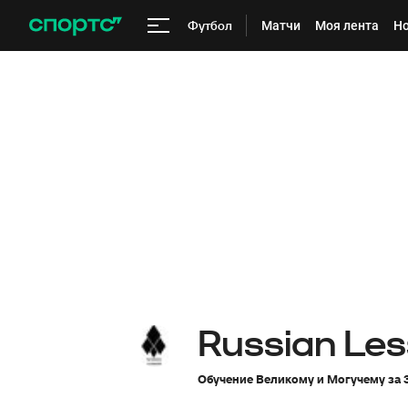
Футбол
Матчи
Моя лента
Но
Russian Le
Обучение Великому и Могучему за 