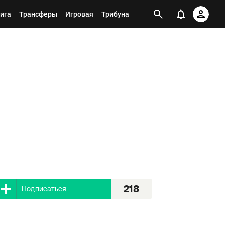
ига
Трансферы
Игровая
Трибуна
218
Я подписан
218
Подписаться