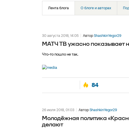
Лента блога
О блоге и авторах
По
30 августа 2018, 14:05
Автор
ShashkinYegor29
МАТЧ ТВ ужасно показывает н
Что-то пошло не так.
84
26 июля 2018, 01:03
Автор
ShashkinYegor29
Молодёжная политика «Краснод
делают