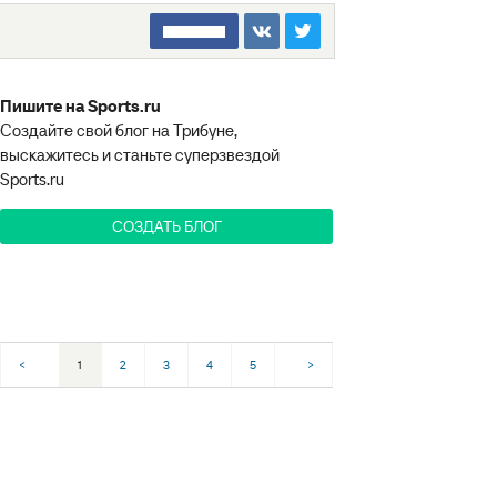
□□□□□□□□
Пишите на Sports.ru
Создайте свой блог на Трибуне,
выскажитесь и станьте суперзвездой
Sports.ru
СОЗДАТЬ БЛОГ
<
1
2
3
4
5
>