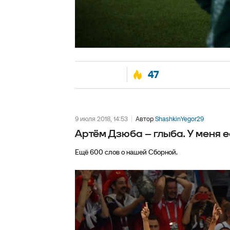
47
9 июля 2018, 14:53
Автор
ShashkinYegor29
Артём Дзюба – глыба. У меня 
Ещё 600 слов о нашей Сборной.