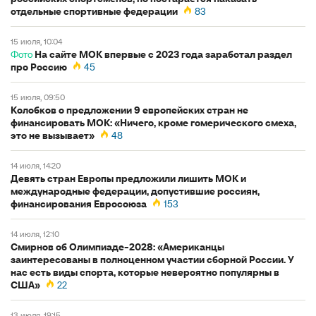
отдельные спортивные федерации
83
15 июля, 10:04
Фото
На сайте МОК впервые с 2023 года заработал раздел
про Россию
45
15 июля, 09:50
Колобков о предложении 9 европейских стран не
финансировать МОК: «Ничего, кроме гомерического смеха,
это не вызывает»
48
14 июля, 14:20
Девять стран Европы предложили лишить МОК и
международные федерации, допустившие россиян,
финансирования Евросоюза
153
14 июля, 12:10
Смирнов об Олимпиаде-2028: «Американцы
заинтересованы в полноценном участии сборной России. У
нас есть виды спорта, которые невероятно популярны в
США»
22
13 июля, 19:15