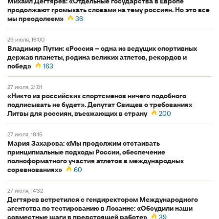
Михаил Дегтярев: «Отдельные государства в Европе
продолжают громыхать словами на тему россиян. Но это все
мы преодолеем»
36
29 июля, 16:00
Владимир Путин: «Россия – одна из ведущих спортивных
держав планеты, родина великих атлетов, рекордов и
побед»
163
27 июля, 21:01
«Никто из российских спортсменов ничего подобного
подписывать не будет». Депутат Свищев о требованиях
Литвы для россиян, въезжающих в страну
200
27 июля, 18:15
Мария Захарова: «Мы продолжим отстаивать
принципиальные подходы России, обеспечение
полноформатного участия атлетов в международных
соревнованиях»
60
27 июля, 14:32
Дегтярев встретился с гендиректором Международного
агентства по тестированию в Лозанне: «Обсудили наши
совместные шаги в предстоящей работе»
39