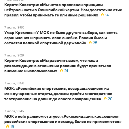
Кирсти Ковентри: «Мы четко прописали принципы
нейтральности в Олимпийской хартии. Нам достаточно этих
правил, чтобы принимать те или иные решения»
14
7 июля, 19:50
Умар Кремлев: «У МОК не было другого выбора, как снять
ограничения и признать свои ошибки. Россия была и
остается великой спортивной державой»
25
7 июля, 19:29
Кирсти Ковентри: «Мы рассчитываем, что наши
рекомендации в отношении россиян будут приняты во
внимание и использованы»
24
7 июля, 18:56
МОК: «Российские спортсмены, возвращающиеся на
международные старты, должны пройти многократное
тестирование на допинг до своего возвращения»
20
7 июля, 18:45
МОК о нейтральном статусе: «Рекомендации, касающиеся
российских спортсменов и команд, более не применяются»
19