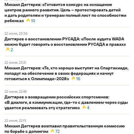
Михаил Дегтярев: «Готовится конкурс на оснащение
центров раннего развития. Цель – протестировать детей
и дать родителям и тренерам полный лист по способностям
ребенка»
10
22 июня, 23:36
Дегтярев о восстановлении РУСАДА: «После аудита WADA
можно будет говорить о восстановлении РУСАДА в правах»
2
22 июня, 23:21
Михаил Дегтярев: «Те, кто хорошо выступят на Спартакиаде,
попадут на обеспечение в своих федерациях и начнут
готовиться к Олимпиаде-2028»
16
22 июня, 22:46
Дегтярев о возвращении российских спортсменов:
«В диалоге, в коммуникации, где‑то с давлением через суды
удается реализовать эту стратегию»
4
22 июня, 22:13
Михаил Дегтярев возглавил правительственную комиссию
по борьбе с допингом
72