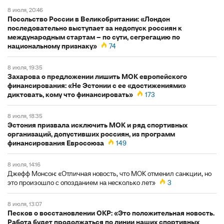
8 июля, 20:46
Посольство России в Великобритании: «Лондон
последовательно выступает за недопуск россиян к
международным стартам – по сути, сегрегацию по
национальному признаку»
74
8 июля, 19:35
Захарова о предложении лишить МОК европейского
финансирования: «Не Эстонии с ее «достижениями»
диктовать, кому что финансировать»
173
8 июля, 18:35
Эстония призвала исключить МОК и ряд спортивных
организаций, допустивших россиян, из программ
финансирования Евросоюза
149
8 июля, 14:16
Джефф Монсон: «Отличная новость, что МОК отменил санкции, но
это произошло с опозданием на несколько лет»
3
8 июля, 13:07
Песков о восстановлении ОКР: «Это положительная новость.
Работа будет продолжаться по линии наших спортивных