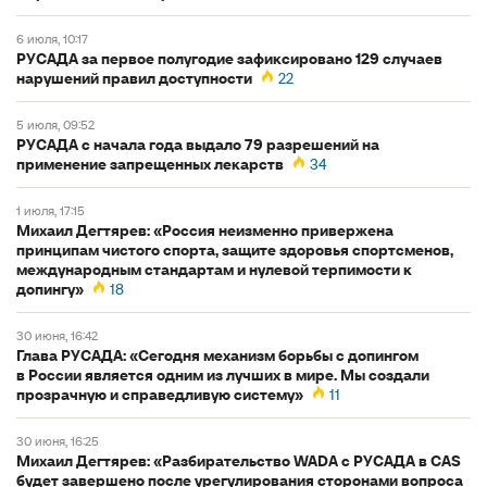
6 июля, 10:17
РУСАДА за первое полугодие зафиксировано 129 случаев
нарушений правил доступности
22
5 июля, 09:52
РУСАДА с начала года выдало 79 разрешений на
применение запрещенных лекарств
34
1 июля, 17:15
Михаил Дегтярев: «Россия неизменно привержена
принципам чистого спорта, защите здоровья спортсменов,
международным стандартам и нулевой терпимости к
допингу»
18
30 июня, 16:42
Глава РУСАДА: «Сегодня механизм борьбы с допингом
в России является одним из лучших в мире. Мы создали
прозрачную и справедливую систему»
11
30 июня, 16:25
Михаил Дегтярев: «Разбирательство WADA с РУСАДА в CAS
будет завершено после урегулирования сторонами вопроса