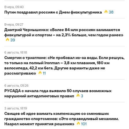
вчера, 09:40
Путин поздравил россиян с Днем физкультурника
38
вчера, 09:27
Дмитрий Чернышенко: «Более 84 млн россиян занимаются
физкультурой и спортом – на 2,3% больше, чем годом ранее»
39
6 августа, 18:18
Смертин о триатлоне: «Не пробовал из-за воды. Если решусь,
то только на полный Ironman – 3,8 км плавания, 180 км
велосипеда, 42,2 км бега. Другие варианты даже не
рассматриваю»
11
6 августа, 09:26
РУСАДА с начала года выявило 50 случаев возможных
нарушений антидопинговых правил
3
3 августа, 18:19
Свищев об идее взимать компенсацию со сменивших
гражданство спортсменов: «Это справедливый механизм.
Назрел момент принятия решения»
101