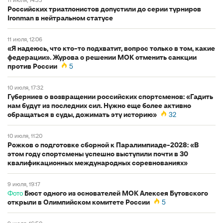
Российских триатлонистов допустили до серии турниров
Ironman в нейтральном статусе
11 июля, 12:06
«Я надеюсь, что кто-то подхватит, вопрос только в том, какие
федерации». Журова о решении МОК отменить санкции
против России
5
10 июля, 17:32
Губерниев о возвращении российских спортсменов: «Гадить
нам будут из последних сил. Нужно еще более активно
обращаться в суды, дожимать эту историю»
32
10 июля, 11:20
Рожков о подготовке сборной к Паралимпиаде-2028: «В
этом году спортсмены успешно выступили почти в 30
квалификационных международных соревнованиях»
9 июля, 19:17
Фото
Бюст одного из основателей МОК Алексея Бутовского
открыли в Олимпийском комитете России
5