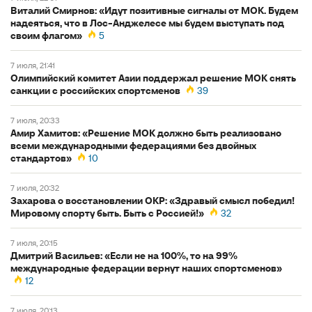
Виталий Смирнов: «Идут позитивные сигналы от МОК. Будем
надеяться, что в Лос-Анджелесе мы будем выступать под
своим флагом»
5
7 июля, 21:41
Олимпийский комитет Азии поддержал решение МОК снять
санкции с российских спортсменов
39
7 июля, 20:33
Амир Хамитов: «Решение МОК должно быть реализовано
всеми международными федерациями без двойных
стандартов»
10
7 июля, 20:32
Захарова о восстановлении ОКР: «Здравый смысл победил!
Мировому спорту быть. Быть с Россией!»
32
7 июля, 20:15
Дмитрий Васильев: «Если не на 100%, то на 99%
международные федерации вернут наших спортсменов»
12
7 июля, 20:13