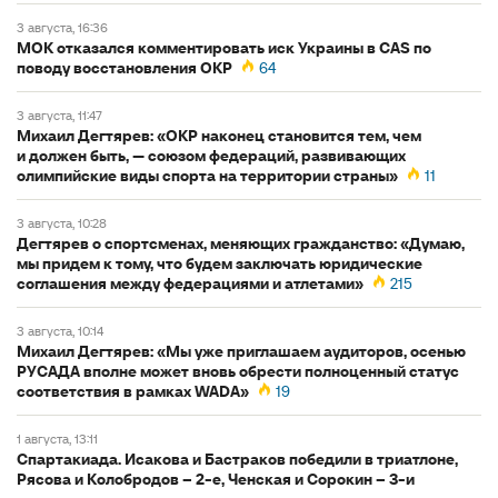
3 августа, 16:36
МОК отказался комментировать иск Украины в CAS по
поводу восстановления ОКР
64
3 августа, 11:47
Михаил Дегтярев: «ОКР наконец становится тем, чем
и должен быть, — союзом федераций, развивающих
олимпийские виды спорта на территории страны»
11
3 августа, 10:28
Дегтярев о спортсменах, меняющих гражданство: «Думаю,
мы придем к тому, что будем заключать юридические
соглашения между федерациями и атлетами»
215
3 августа, 10:14
Михаил Дегтярев: «Мы уже приглашаем аудиторов, осенью
РУСАДА вполне может вновь обрести полноценный статус
соответствия в рамках WADA»
19
1 августа, 13:11
Спартакиада. Исакова и Бастраков победили в триатлоне,
Рясова и Колобродов – 2-е, Ченская и Сорокин – 3-и