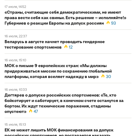
17 июля, 14:52
«Страны, считающие себя демократическими, не имеют
права вести себя как свиньи. Есть решение – исполняйте!»
Губерниев о реакции Европы на допуск россиян
93
16 июля, 22:37
Беларусь в августе начнет проводить гендерное
тестирование спортсменов
12
16 июля, 15:10
МОК о письме 9 европейских стран: «Мы должны
придерживаться миссии по сохранению глобальной
платформы, которая вселяет надежду в мир»
30
16 июля, 10:33
Дегтярев о допуске российских спортсменов: «Те, кто
бойкотирует и саботирует, в конечном счете останутся за
бортом. Их ждут технические поражения, стадионы
опустеют»
47
15 июля, 15:13
ЕК не может лишить МОК финансирования за допуск
российских спортсменов, но постарается наказать