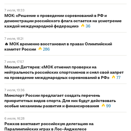
7 июля, 18:33
МОК: «Решение о проведении соревнований в РФ и
демонстрации российского флага остается на усмотрение
каждой международной федерации»
36
7 июля, 18:21
🔥 МОК временно восстановил в правах Олимпийский
комитет России
286
7 июля, 17:57
Михаил Дегтярев: «МОК отменил проверки на
нейтральность российских спортсменов и снял свой запрет
на проведение международных соревнований в РФ»
77
7 июля, 13:36
Минспорт России предлагает создать перечень
приоритетных видов спорта. Для них будут действовать
особые механизмы развития и финансирования
99
6 июля, 16:28
Рожков возглавит российскую делегацию на
Паралимпийских играх в Лос-Анджелесе