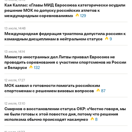
Кая Каллас: «Главы МИД Евросоюза категорически осудили
решение МОК по допуску российских атлетов к
международным соревнованиям»
129
13 июля, 14:48
Международная федерация триатлона допустила россиян к
командным дисциплинам в нейтральном статусе
9
13 июля, 14:14
Министр иностранных дел Литвы призвал Евросоюз не
проводить соревнования с участием спортсменов из России
и Беларуси
132
12 июля, 17:27
МОК заявил о готовности помогать российским
спортсменам с решением визовых вопросов
87
12 июля, 13:10
Смирнов о восстановлении статуса ОКР: «Честно говоря, мы
не были готовы к этой повестке дня, потому что решения
исполкома обычно происходят накануне»
8
11 июля, 14:33