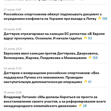
27 июля, 11:47
Российских спортсменов обяжут подписывать документ с
осуждением конфликта на Украине при въезде в Литву
199
24 июля, 12:16
Дегтярев отреагировал на санкции ЕС репостом: «В Европе
вдруг проснулись. Осознали. И начали гадить»
93
23 июля, 23:21
Евросоюз ввел санкции против Дегтярева, Дворковича,
Белозерова, Жарова, Позднякова и Мамиашвили
158
23 июля, 17:31
Дегтярев о возвращении российских спортсменов: «Без
поддержки Путина это невозможно. Проводим
наступательную дипломатическую операцию»
61
18 июля, 12:26
Владимир Потанин: «Мы должны бороться не просто за
восстановление своего участия, а за реформирование всего
международного олимпийского движения»
38