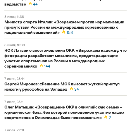
ведомств»
44
8 июля, 11:38
Министр спорта Италии: «Возражаем против нормализации
присутствия России на международных соревнованиях с
национальной символикой»
158
8 июля, 10:38
НОК Латвии о восстановлении ОКР: «Выражаем надежду, что
федерации разработают механизмы, предотвращающие
участие спортсменов из России в международных
соревнованиях»
144
7 июля, 23:44
Сергей Миронов: «Решение МОК вызовет жуткий приступ
изжоги у русофобов на Западе»
34
7 июля, 23:11
Олег Матыцин: «Возвращение ОКР в олимпийскую семью –
юридическая база, без которой полноценное участие наших
спортсменов в Олимпиадах было невозможным»
2
7 июля, 22:01