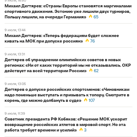
9 июля, 16:50
Михаил Дегтярев: «Страны Европы становятся маргиналами
спортивного движения. Эстонию уже лишили двух турниров,
Польшу лишили, на очереди Германия»
65
9 июля, 13:44
Михаил Дегтярев: «Теперь федерациям будет сложнее
кивать на МОК при допуске россиян»
76
9 июля, 13:31
Дегтярев об упразднении олимпийских советов в новых
регионах: «Ни от каких территорий мы не отказывались. ОКР
действует на всей территории России»
62
9 июля, 13:05
Дегтярев о допуске российских спортсменов: «Чиновникам
надо поменьше выступать и призывать к топору. Смотрите в
корень, где можно долбануть в суде»
107
9 июля, 11:39
Советник президента РФ Кобяков: «Решение МОК ускорит
возвращение российских атлетов в мировой спорт. Но эта
работа требует времени и усилий»
3