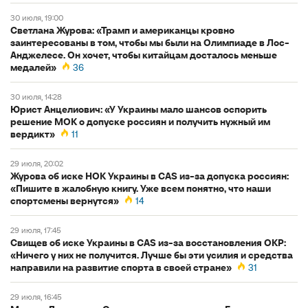
30 июля, 19:00
Светлана Журова: «Трамп и американцы кровно
заинтересованы в том, чтобы мы были на Олимпиаде в Лос-
Анджелесе. Он хочет, чтобы китайцам досталось меньше
медалей»
36
30 июля, 14:28
Юрист Анцелиович: «У Украины мало шансов оспорить
решение МОК о допуске россиян и получить нужный им
вердикт»
11
29 июля, 20:02
Журова об иске НОК Украины в CAS из-за допуска россиян:
«Пишите в жалобную книгу. Уже всем понятно, что наши
спортсмены вернутся»
14
29 июля, 17:45
Свищев об иске Украины в CAS из-за восстановления ОКР:
«Ничего у них не получится. Лучше бы эти усилия и средства
направили на развитие спорта в своей стране»
31
29 июля, 16:45