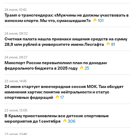
24 июня, 10:42
Трамп о трансгендерах: «Мужчины не должны участвовать в
женском спорте. Мы что, сумасшедшие?»
101
24 июня, 09:32
Счетная палата нашла признаки хищения средств на сумму
28,9 млн рублей в университете имени Лесгафта
81
24 июня, 09:27
Минспорт России перевыполнил план по доходам
федерального бюджета в 2025 году
25
23 июня, 14:45
24 июня стартует внеочередная сессия МОК. Там обсудят
изменения хартии: понятие нейтральности и статус
спортивных федераций
17
23 июня, 13:05
В Крыму приостановлены все детские спортивные
мероприятия до 1 сентября
306
23 июня, 10:46