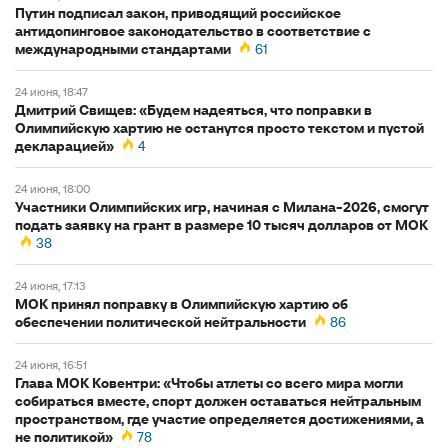
Путин подписал закон, приводящий российское
антидопинговое законодательство в соответствие с
международными стандартами
61
24 июня, 18:47
Дмитрий Свищев: «Будем надеяться, что поправки в
Олимпийскую хартию не останутся просто текстом и пустой
декларацией»
4
24 июня, 18:00
Участники Олимпийских игр, начиная с Милана-2026, смогут
подать заявку на грант в размере 10 тысяч долларов от МОК
38
24 июня, 17:13
МОК принял поправку в Олимпийскую хартию об
обеспечении политической нейтральности
86
24 июня, 16:51
Глава МОК Ковентри: «Чтобы атлеты со всего мира могли
собираться вместе, спорт должен оставаться нейтральным
пространством, где участие определяется достижениями, а
не политикой»
78