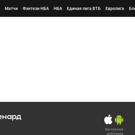
Матчи
Фэнтези НБА
НБА
Единая лига ВТБ
Евролига
Бл
енард
Бесплатное
мобильное