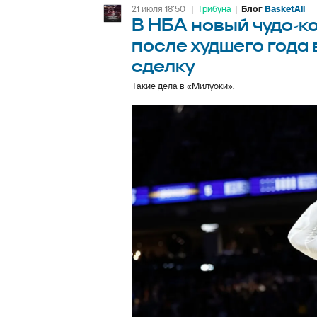
21 июля 18:50
|
Трибуна
|
Блог
BasketAll
В НБА новый чудо-к
после худшего года 
сделку
Такие дела в «Милуоки».