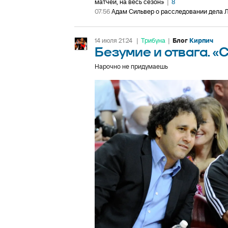
матчей, на весь сезон»
|
8
07:56
Адам Сильвер о расследовании дела Л
14 июля 21:24
|
Трибуна
|
Блог
Кирпич
Безумие и отвага. 
Нарочно не придумаешь