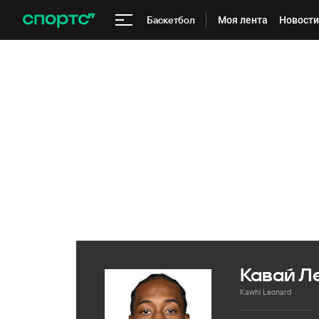
Баскетбол
Моя лента
Новости
Кавай Л
Kawhi Leonard