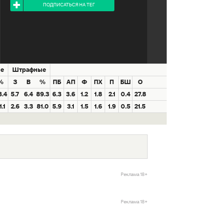
ПОДПИСАТЬСЯ НА ТЕГ
е
Штрафные
%
З
В
%
ПБ
АП
Ф
ПХ
П
БШ
О
8.4
5.7
6.4
89.3
6.3
3.6
1.2
1.8
2.1
0.4
27.8
1.1
2.6
3.3
81.0
5.9
3.1
1.5
1.6
1.9
0.5
21.5
Реклама 18+
Реклама 18+