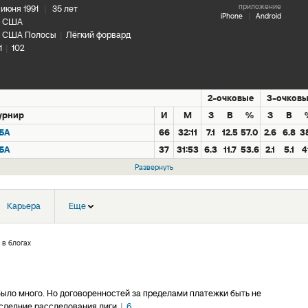
приложение
 июня 1991
|
35 лет
iPhone
|
Android
США
США Полосы
|
Лёгкий форвард
1
|
102
2-очковые
3-очковы
урнир
И
М
З
В
%
З
В
БА
66
32:11
7.1
12.5
57.0
2.6
6.8
3
БА
37
31:53
6.3
11.7
53.6
2.1
5.1
4
Развернуть
Карьера
Еще
 в блогах
 было много. Но договоренностей за пределами платежки быть не
следние расследования лиги
|
6