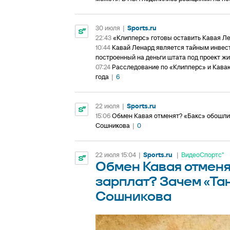
30 июля
|
Sports.ru
22:43
«Клипперс» готовы оставить Кавая Ле
10:44
Кавай Ленард является тайным инвест
построенный на деньги штата под проект ж
07:24
Расследование по «Клипперс» и Каваю
года
|
6
22 июля
|
Sports.ru
15:06
Обмен Кавая отменят? «Бакс» обошли
Сошникова
|
0
22 июля 15:04
|
Sports.ru
|
ВидеоСпортс"
Обмен Кавая отменя
зарплат? Зачем «Та
Сошникова