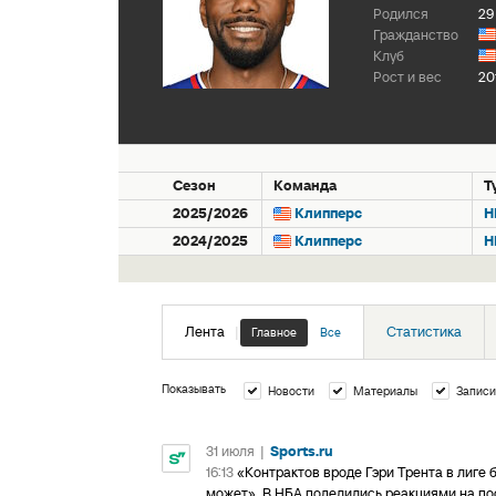
Родился
29
Гражданство
Клуб
Рост и вес
20
Сезон
Команда
Т
2025/2026
Клипперс
Н
2024/2025
Клипперс
Н
Лента
|
Статистика
Главное
Все
Показывать
Новости
Материалы
Записи
31 июля
|
Sports.ru
16:13
«Контрактов вроде Гэри Трента в лиге
может». В НБА поделились реакциями на по