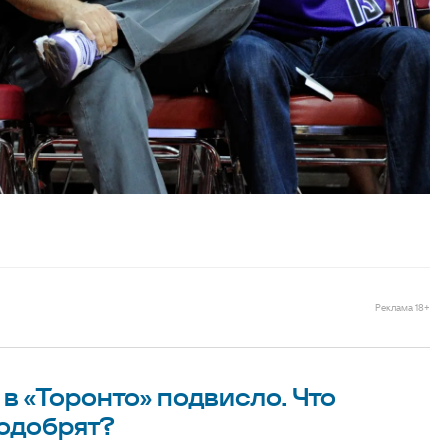
Реклама 18+
в «Торонто» подвисло. Что
 одобрят?