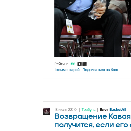
Рейтинг
+58
1 комментарий
Подписаться на блог
13 июля 22:10
|
Трибуна
|
Блог
BasketAll
Возвращение Кавая 
получится, если его