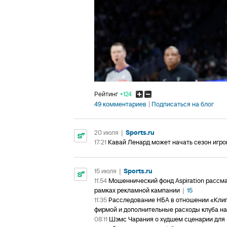
Рейтинг
+124
49 комментариев
Подписаться на блог
20 июля
|
Sports.ru
17:21
Кавай Ленард может начать сезон игро
15 июля
|
Sports.ru
11:54
Мошеннический фонд Aspiration рассм
рамках рекламной кампании
|
15
11:35
Расследование НБА в отношении «Клипп
фирмой и дополнительные расходы клуба на
08:11
Шэмс Чарания о худшем сценарии для 