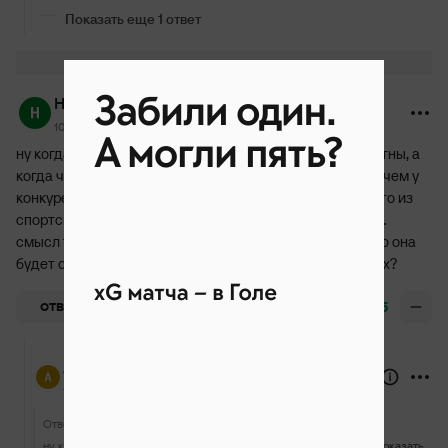
Показать еще 1 ответ
Наталья Карлова
10 декабря 2024, 11:25
ну когда грязное катание - то низкие компоненты понятны, а
когда чистое катание - но прыжковый набор скромнее чем у
конкурентов - тогда то почему компоненты ниже? кто-то из
спортсменов в одном лучше, кто-то только в прыжках...
смысл тогда развивать вторую оценку если изначально она
будет одинаковая с теми кто делает акцент на прыжках?
+25
ОТВЕТИТЬ
Alex Taurus
10 декабря 2024, 12:35
Ответ
Наталья Карлова
ну когда грязное катание - то низкие компоненты понятны, а когда чистое катание - но прыжковый набор скромнее чем у конкурентов - тогда то почему компоненты ниже? кто-то из спортсменов в одном лучше, кто-то только в прыжках... смысл тогда развивать вторую оценку если изначально она будет одинаковая с теми кто делает акцент на прыжках?
Показать