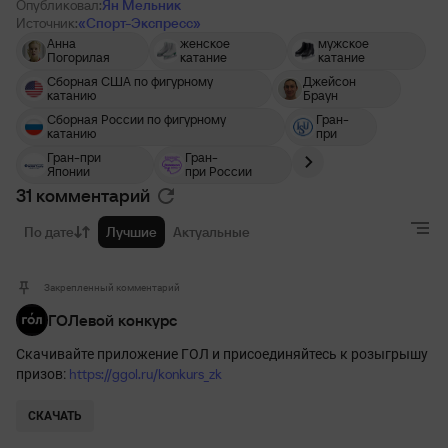
Опубликовал:
Ян Мельник
Источник:
«Спорт-Экспресс»
Анна
женское
мужское
Погорилая
катание
катание
Сборная США по фигурному
Джейсон
катанию
Браун
Сборная России по фигурному
Гран-
катанию
при
Гран-при
Гран-
Японии
при России
31 комментарий
По дате
Лучшие
Актуальные
Закрепленный комментарий
ГОЛевой конкурс
Скачивайте приложение ГОЛ и присоединяйтесь к розыгрышу
https://ggol.ru/konkurs_zk
призов:
СКАЧАТЬ