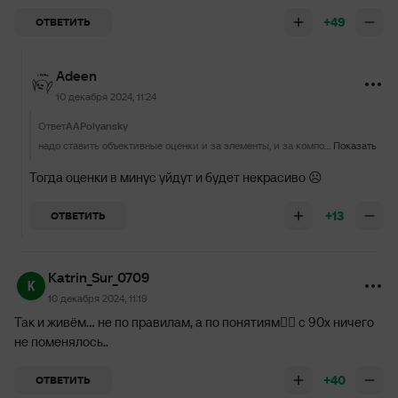
+49
ОТВЕТИТЬ
Adeen
10 декабря 2024, 11:24
Ответ
AAPolyansky
надо ставить объективные оценки и за элементы, и за компоненты
Показать
Тогда оценки в минус уйдут и будет некрасиво ☹️
+13
ОТВЕТИТЬ
Katrin_Sur_0709
10 декабря 2024, 11:19
Так и живём... не по правилам, а по понятиям🤦‍♀️ с 90х ничего
не поменялось..
+40
ОТВЕТИТЬ