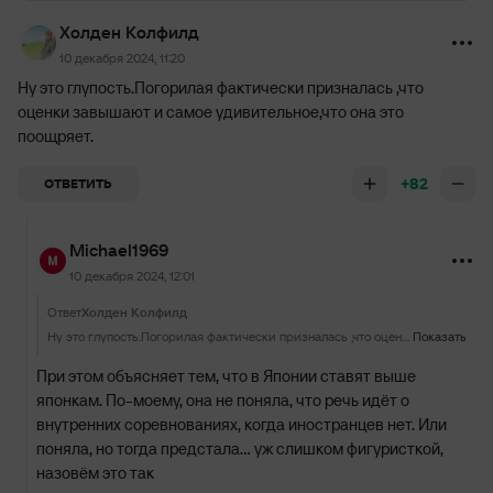
Холден Колфилд
10 декабря 2024, 11:20
Ну это глупость.Погорилая фактически призналась ,что
оценки завышают и самое удивительное,что она это
поощряет.
+82
ОТВЕТИТЬ
Michael1969
10 декабря 2024, 12:01
Ответ
Холден Колфилд
Ну это глупость.Погорилая фактически призналась ,что оценки завышают и самое удивительное,что она это поощряет.
Показать
При этом объясняет тем, что в Японии ставят выше
японкам. По-моему, она не поняла, что речь идёт о
внутренних соревнованиях, когда иностранцев нет. Или
поняла, но тогда предстала... уж слишком фигуристкой,
назовём это так