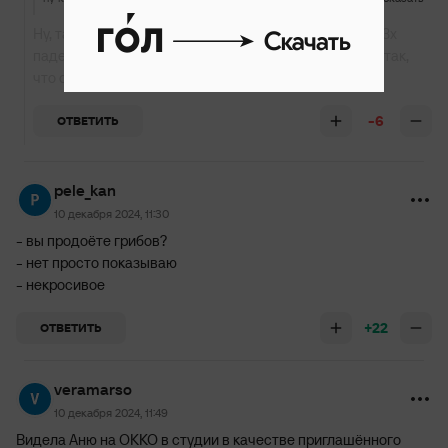
Ну, так коляда получал высокие компоненты при 2х, 3х
падениях, что противоречит правилам, вообще-то... так,
что она права....
-6
ОТВЕТИТЬ
pele_kan
10 декабря 2024, 11:30
- вы продоёте грибов?
- нет просто показываю
- некросивое
+22
ОТВЕТИТЬ
veramarso
10 декабря 2024, 11:49
Видела Аню на ОККО в студии в качестве приглашённого