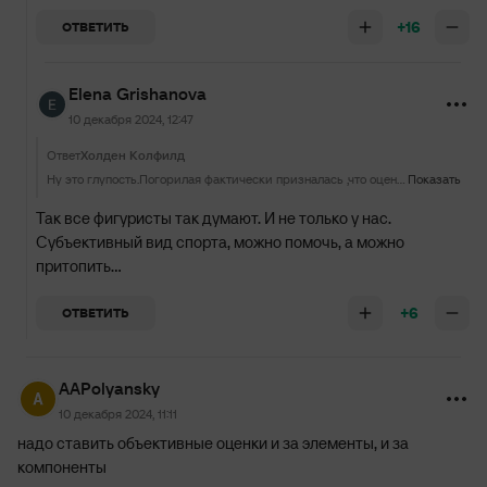
+16
ОТВЕТИТЬ
Elena Grishanova
10 декабря 2024, 12:47
Ответ
Холден Колфилд
Ну это глупость.Погорилая фактически призналась ,что оценки завышают и самое удивительное,что она это поощряет.
Показать
Так все фигуристы так думают. И не только у нас.
Субъективный вид спорта, можно помочь, а можно
притопить...
+6
ОТВЕТИТЬ
AAPolyansky
10 декабря 2024, 11:11
надо ставить объективные оценки и за элементы, и за
компоненты