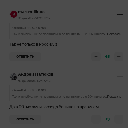
marchellinos
10 декабря 2024, 11:47
Ответ
Katrin_Sur_0709
Так и живём... не по правилам, а по понятиям🤦‍♀️ с 90х ничего не поменялось..
Показать
Так не только в России. ;(
+5
ОТВЕТИТЬ
Андрей Патюков
10 декабря 2024, 12:03
Ответ
Katrin_Sur_0709
Так и живём... не по правилам, а по понятиям🤦‍♀️ с 90х ничего не поменялось..
Показать
Да в 90-ые жили гораздо больше по правилам!
+3
ОТВЕТИТЬ