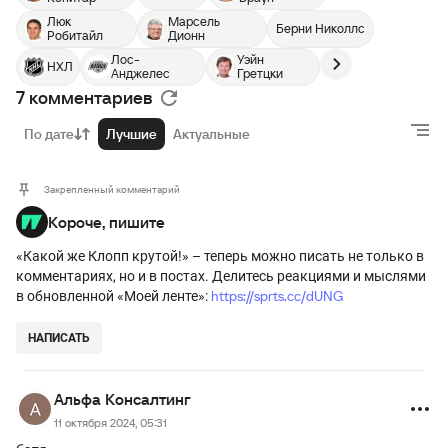
Люк
Марсель
Берни Николлс
Робитайл
Дионн
Лос-
Уэйн
НХЛ
Анджелес
Гретцки
7 комментариев
По дате
Лучшие
Актуальные
Закрепленный комментарий
Короче, пишите
«Какой же Клопп крутой!» – теперь можно писать не только в
комментариях, но и в постах. Делитесь реакциями и мыслями
https://sprts.cc/dUNG
в обновленной «Моей ленте»:
НАПИСАТЬ
Альфа Консалтинг
11 октября 2024, 05:31