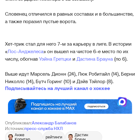
Словенец отличился в равных составах и в большинстве,
а также поразил пустые ворота.
Хет-трик стал для него 7-м за карьеру в лиге. В истории
«
Лос-Анджелеса
» он вышел на чистое 6-е место по их
числу, обогнав
Уэйна Гретцки
и
Дастина Брауна
(по 6).
Выше идут Марсель Дионн (24), Люк Робитайл (14), Берни
Николлс (14), Бутч Горинг (10) и Дэйв Тэйлор (8).
Подписывайтесь на лучший канал о хоккее
Опубликовал:
Александр Балабанов
Источник:
пресс-служба НХЛ
Анже
Дастин
рейтинги
Копитар
Браун