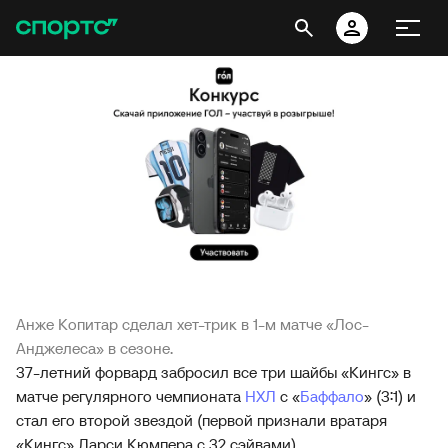
Анже Копитар сделал хет-трик в 1-м матче «Лос-
Анджелеса» в сезоне.
37-летний форвард забросил все три шайбы «Кингс» в
матче регулярного чемпионата
НХЛ
с «
Баффало
» (3:1) и
стал его второй звездой (первой признали вратаря
«Кингс» Дарси Кюмпера с 32 сэйвами).