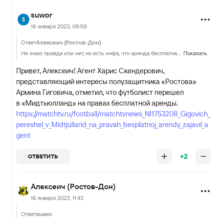
suwor
16 января 2023, 09:58
Ответ
Алексеич (Ростов-Дон)
Не знаю правда или нет, но есть инфа, что аренда бесплатная. Это к вопросу грабит ли ФИФА своим решением росклубы или нет.
Показать
Привет, Алексеич! Агент Харис Скендерович,
представляющий интересы полузащитника «Ростова»
Армина Гиговича, отметил, что футболист перешел
в «Мидтьюлланд» на правах бесплатной аренды.
https://matchtv.ru/football/matchtvnews_NI1753208_Gigovich_
pereshel_v_Midtjulland_na_pravah_besplatnoj_arendy_zajavil_a
gent
+2
ОТВЕТИТЬ
Алексеич (Ростов-Дон)
16 января 2023, 11:43
Ответ
suwor