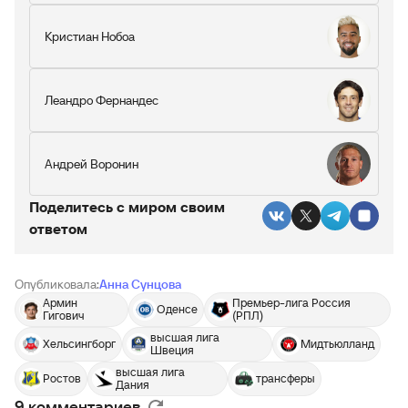
Кристиан Нобоа
Леандро Фернандес
Андрей Воронин
Поделитесь c миром своим
ответом
Опубликовала:
Анна Сунцова
Армин
Премьер-лига Россия
Оденсе
Гигович
(РПЛ)
высшая лига
Хельсингборг
Мидтьюлланд
Швеция
высшая лига
Ростов
трансферы
Дания
9 комментариев