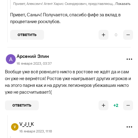
Привет, Алексеич! Агент Харис Скендерович, представляющий интересы полузащитника «Ростова» Армина Гиговича, отметил, что футболист перешел в «Мидтьюлланд» на правах бесплатной аренды. https://matchtv.ru/football/matchtvnews_NI1753208_Gigovich_pereshel_v_Midtjulland_na_pravah_besplatnoj_arendy_zajavil_agent
Показать
Привет, Саныч! Получается, спасибо фифе за вклад в
процветание росклубов.
0
ОТВЕТИТЬ
Арсений Элин
16 января 2023, 03:37
Вообще уже всё ровно,его никто в ростове не ждёт да и сам
он уже не вернётся! Ростов уже наигрывает других игроков и
на этого парня как и на других легионеров убежавших никто
уже не рассчитывает!(
+2
ОТВЕТИТЬ
V_J_I_K
16 января 2023, 11:18