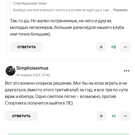
Ответ
Арсений Элин
Вообще уже всё ровно,его никто в ростове не ждёт да и сам он уже не вернётся! Ростов уже наигрывает других игроков и на этого парня как и на других легионеров убежавших никто уже не рассчитывает!(
Показать
Так-то да. Но жалко потраченные, на него и других
молодых легионеров, большие деньги(для нашего клуба
они точно большие).
+5
ОТВЕТИТЬ
Simplicissimus
16 января 2023, 07:42
Вот это конечн спорное решение. Мог бы на югах играть и не
дергаться, вместо этого третий клуб за год, и все три по сути
мрак и ebenya. Одно светлое пятно - возможно, против
Спортинга получится выйти в ЛЕ)
+1
ОТВЕТИТЬ