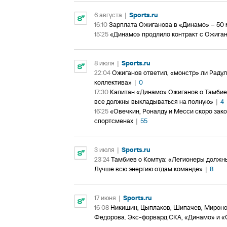
6 августа
|
Sports.ru
16:10
Зарплата Ожиганова в «Динамо» – 50 м
15:25
«Динамо» продлило контракт с Ожиган
8 июля
|
Sports.ru
22:04
Ожиганов ответил, «монстр» ли Радуло
коллектива»
|
0
17:30
Капитан «Динамо» Ожиганов о Тамбиев
все должны выкладываться на полную»
|
4
16:25
«Овечкин, Роналду и Месси скоро закон
спортсменах
|
55
3 июля
|
Sports.ru
23:24
Тамбиев о Комтуа: «Легионеры должн
Лучше всю энергию отдам команде»
|
8
17 июня
|
Sports.ru
16:08
Никишин, Цыплаков, Шипачев, Мироно
Федорова. Экс-форвард СКА, «Динамо» и «С