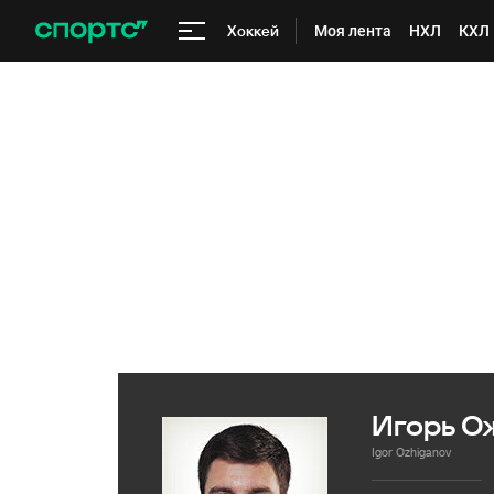
Хоккей
Моя лента
НХЛ
КХЛ
Игорь О
Igor Ozhiganov