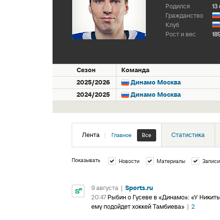
Родился
13
Гражданство
Клуб
Рост и вес
18
Сезон
Команда
2025/2026
Динамо Москва
2024/2025
Динамо Москва
Лента
|
Статистика
Главное
Все
Показывать
Новости
Материалы
Записи
9 августа
|
Sports.ru
20:47
Рыбин о Гусеве в «Динамо»: «У Никиты
ему подойдет хоккей Тамбиева»
|
2