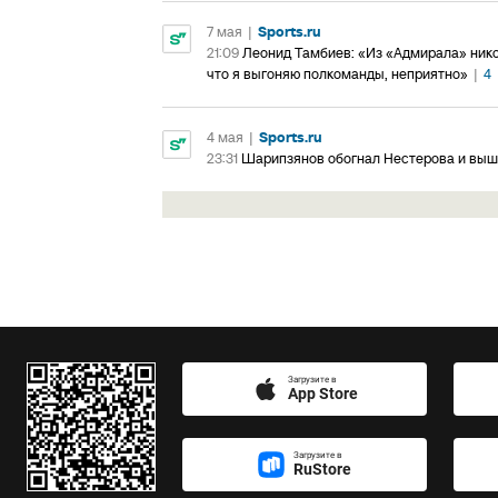
7 мая
|
Sports.ru
21:09
Леонид Тамбиев: «Из «Адмирала» нико
что я выгоняю полкоманды, неприятно»
|
4
4 мая
|
Sports.ru
23:31
Шарипзянов обогнал Нестерова и выше
Загрузите в
App Store
Загрузите в
RuStore