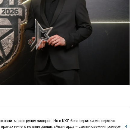
хранить всю группу лидеров. Но в КХЛ без подпитки молодежью
етеранах ничего не выиграешь, «Авангард» – самый свежий пример»
|
4