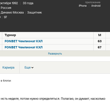
приложение
 октября 1992
|
33 года
iPhone
|
Android
Россия
Динамо Москва
|
Защитник
9
|
97
Турнир
М
FONBET Чемпионат КХЛ
63
FONBET Чемпионат КХЛ
67
Развернуть
Карьера
Еще
 в блогах
 есть неделя, потом нужно определяться. Полагаю, он думает, насколько