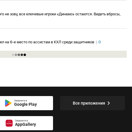
го не зову, все ключевые игроки «Динамо» остаются. Видеть вбросы,
л на 6-е место по ассистам в КХЛ среди защитников
|
0
Загрузите в
Все приложения
Google Play
Загрузите в
AppGallery