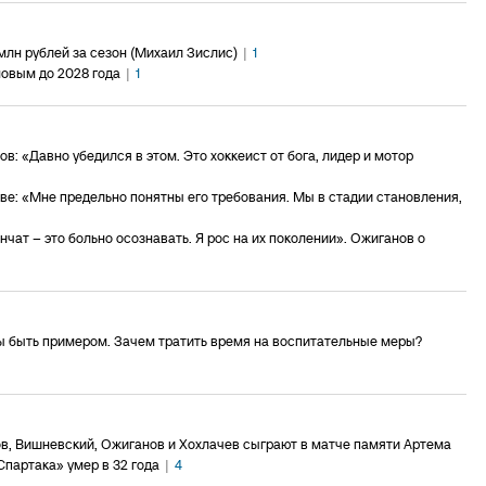
лн рублей за сезон (Михаил Зислис)
|
1
овым до 2028 года
|
1
в: «Давно убедился в этом. Это хоккеист от бога, лидер и мотор
е: «Мне предельно понятны его требования. Мы в стадии становления,
чат – это больно осознавать. Я рос на их поколении». Ожиганов о
ы быть примером. Зачем тратить время на воспитательные меры?
в, Вишневский, Ожиганов и Хохлачев сыграют в матче памяти Артема
партака» умер в 32 года
|
4