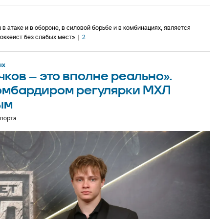
 атаке и в обороне, в силовой борьбе и в комбинациях, является
хоккеист без слабых мест»
|
2
ых
чков – это вполне реально».
бомбардиром регулярки МХЛ
ым
спорта