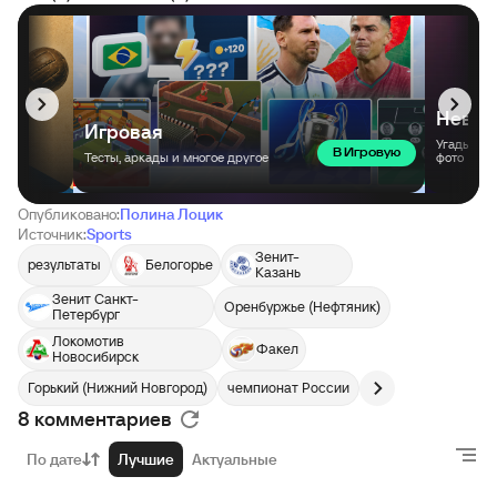
Опубликовано:
Полина Лоцик
Источник:
Sports
Зенит-
результаты
Белогорье
Казань
Зенит Санкт-
Оренбуржье (Нефтяник)
Петербург
Локомотив
Факел
Новосибирск
Горький (Нижний Новгород)
чемпионат России
8 комментариев
По дате
Лучшие
Актуальные