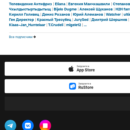
Телевидение Антифриз
Eliana
Евгения Манчхашвили
Степанов
Чхылдыстыртыдытыщ
Bijelo Dugme
Алексей Щуканов
H2H fan
Кирилл Голивец
Денис Розанов
Юрий Алеманов
Watcher
ult
Ген Директор
Красный Трезубец
JurySed
Дмитрий Шершнев
Klaas-Jan_Huntelaar
T.Crudeli
migele12
...
Все подписчики
Загрузите в
App Store
Загрузите в
RuStore