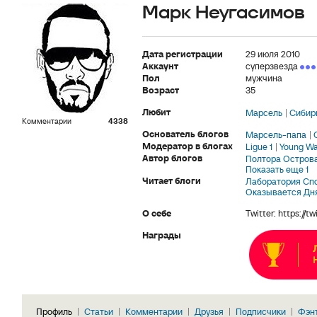
Марк Неугасимов
Дата регистрации
29 июля 2010
Аккаунт
суперзвезда
Пол
мужчина
Возраст
35
Любит
Марсель
Сибир
Комментарии
4338
Основатель блогов
Марсель-папа
Модератор в блогах
Ligue 1
Young Wa
Автор блогов
Полтора Остров
Показать еще 1
Читает блоги
Лаборатория Сп
Оказывается Дн
О себе
Twitter: https://
Награды
Профиль
Статьи
Комментарии
Друзья
Подписчики
Фэн