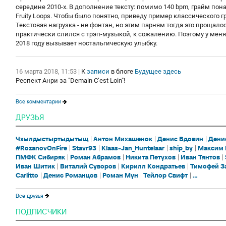
середине 2010-х. В дополнение тексту: помимо 140 bpm, грайм пон
Fruity Loops. Чтобы было понятно, приведу пример классического г
Текстовая нагрузка - не фонтан, но этим парням тогда это прощало
практически слился с трэп-музыкой, к сожалению. Поэтому у мен
2018 году вызывает ностальгическую улыбку.
16 марта 2018, 11:53
|
К
записи
в блоге
Будущее здесь
Респект Анри за "Demain C’est Loin"!
Все комментарии
ДРУЗЬЯ
Чхылдыстыртыдытыщ
Антон Михашенок
Денис Вдовин
Дени
#RozanovOnFire
Stavr93
Klaas-Jan_Huntelaar
ship_by
Максим 
ПМФК Сибиряк
Роман Абрамов
Никита Петухов
Иван Тянтов
Иван Шитик
Виталий Суворов
Кирилл Кондратьев
Тимофей З
Carlitto
Денис Романцов
Роман Мун
Тейлор Свифт
...
Все друзья
ПОДПИСЧИКИ