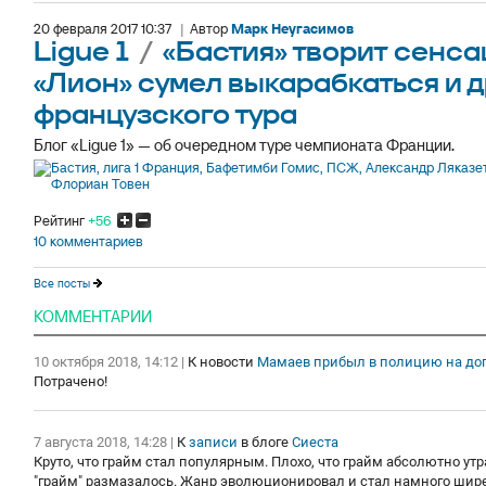
20 февраля 2017 10:37
|
Автор
Марк Неугасимов
Ligue 1
/
«Бастия» творит сенса
«Лион» сумел выкарабкаться и д
французского тура
Блог «Ligue 1» — об очередном туре чемпионата Франции.
Рейтинг
+56
10 комментариев
Все посты
КОММЕНТАРИИ
10 октября 2018, 14:12
|
К новости
Мамаев прибыл в полицию на до
Потрачено!
7 августа 2018, 14:28
|
К
записи
в блоге
Сиеста
Круто, что грайм стал популярным. Плохо, что грайм абсолютно ут
"грайм" размазалось. Жанр эволюционировал и стал намного шире,