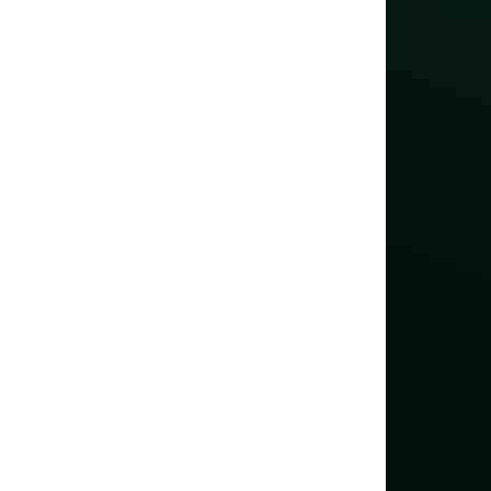
 18+
Реклама 18+