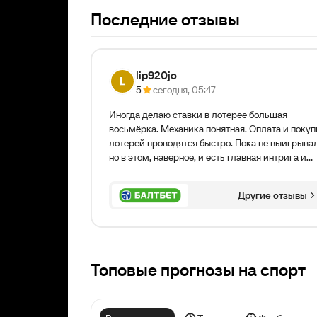
Последние отзывы
lip920jo
5
сегодня, 05:47
Иногда делаю ставки в лотерее большая
восьмёрка. Механика понятная. Оплата и покуп
лотерей проводятся быстро. Пока не выигрывал
но в этом, наверное, и есть главная интрига и
азарт игры. В простых лотереях везло куда
больше.
Другие отзывы
Топовые прогнозы на спорт