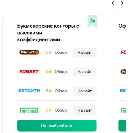
Букмекерские конторы с
Офиц
высокими
коэффициентами
5
Обзор
На сайт
5
Обзор
На сайт
5
Обзор
На сайт
5
Обзор
На сайт
Полный рейтинг