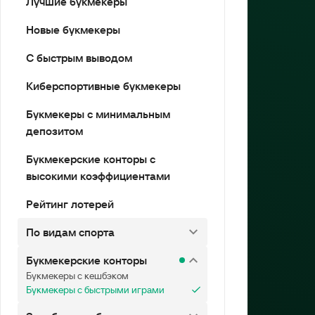
Лучшие букмекеры
Новые букмекеры
С быстрым выводом
Киберспортивные букмекеры
Букмекеры с минимальным
депозитом
Букмекерские конторы с
высокими коэффициентами
Рейтинг лотерей
По видам спорта
Букмекерские конторы
Букмекеры с кешбэком
Букмекеры с быстрыми играми