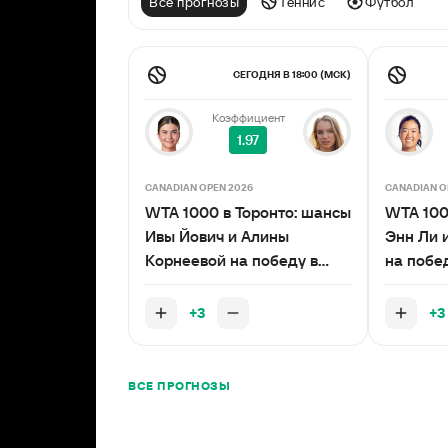
Все прогнозы
Теннис
Футбол
СЕГОДНЯ В 18:00 (МСК)
Коэффициент
1.97
CANADIAN OPEN 2026
CANADIAN O
WTA 1000 в Торонто: шансы
WTA 100
Ивы Йович и Алины
Энн Ли 
Корнеевой на победу в
на побе
матче третьего круга
круга
+3
+3
ВСЕ ПРОГНОЗЫ