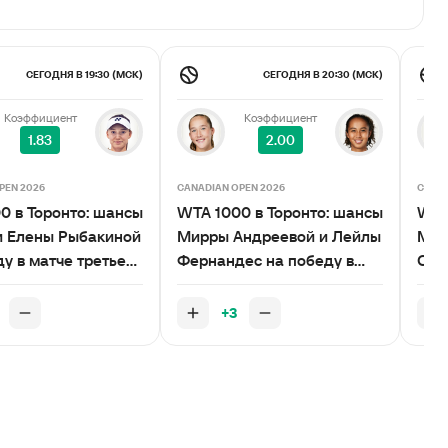
СЕГОДНЯ В 19:30 (МСК)
СЕГОДНЯ В 20:30 (МСК)
Коэффициент
Коэффициент
1.83
2.00
PEN 2026
CANADIAN OPEN 2026
CANAD
0 в Торонто: шансы
WTA 1000 в Торонто: шансы
WTA
и Елены Рыбакиной
Мирры Андреевой и Лейлы
Май
ду в матче третьего
Фернандес на победу в
Сам
матче третьего круга
мат
+3