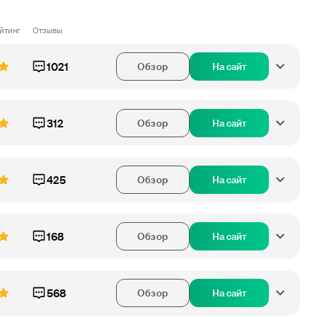
йтинг
Отзывы
1021
Обзор
На сайт
312
Обзор
На сайт
425
Обзор
На сайт
168
Обзор
На сайт
568
Обзор
На сайт