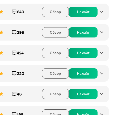
640
Обзор
На сайт
395
Обзор
На сайт
424
Обзор
На сайт
220
Обзор
На сайт
46
Обзор
На сайт
196
Обзор
На сайт