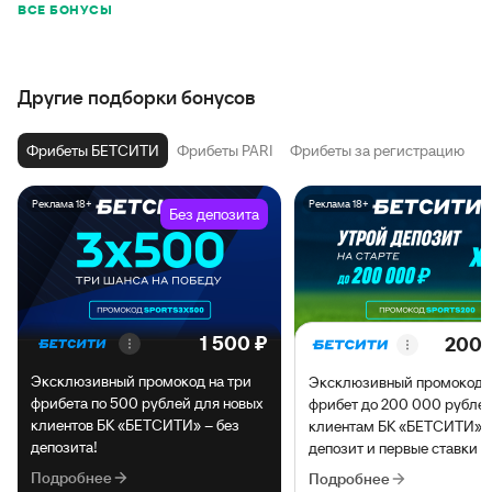
ВСЕ БОНУСЫ
Другие подборки бонусов
Фрибеты БЕТСИТИ
Фрибеты PARI
Фрибеты за регистрацию
Ф
Реклама 18+
Реклама 18+
Без депозита
1 500 ₽
200 
Эксклюзивный промокод на три
Эксклюзивный промокод 
фрибета по 500 рублей для новых
фрибет до 200 000 рубле
клиентов БК «БЕТСИТИ» – без
клиентам БК «БЕТСИТИ» –
депозита!
депозит и первые ставки
Подробнее
Подробнее