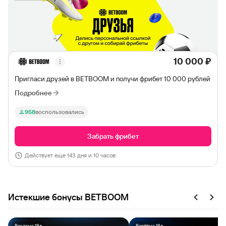
10 000 ₽
Пригласи друзей в BETBOOM и получи фрибет 10 000 рублей
Подробнее
958
воспользовались
забрать фрибет
Действует еще 143 дня и 10 часов
Истекшие бонусы BETBOOM
Реклама 18+
Реклама 18+