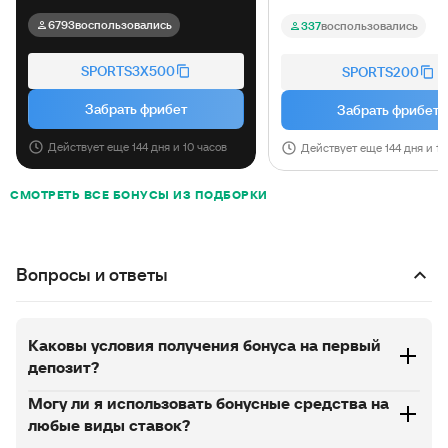
6793
воспользовались
337
воспользовались
SPORTS3X500
SPORTS200
забрать фрибет
забрать фрибет
Действует еще 144 дня и 10 часов
Действует еще 144 дня и 10
СМОТРЕТЬ ВСЕ БОНУСЫ ИЗ ПОДБОРКИ
Вопросы и ответы
Каковы условия получения бонуса на первый
депозит?
Могу ли я использовать бонусные средства на
любые виды ставок?