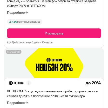
Гонка 24/7 – розыгрыш 3 млн фрибетов за ставки в разделе
«Спорт 24/7» в BETBOOM
Подробнее
420
воспользовались
участвовать
Действует еще 2 дня и 10 часов
Реклама 18+
до 20%
BETBOOM Статус – дополнительные фрибеты, привилегии и
кешбэк до 20% в программе лояльности букмекера
Подробнее