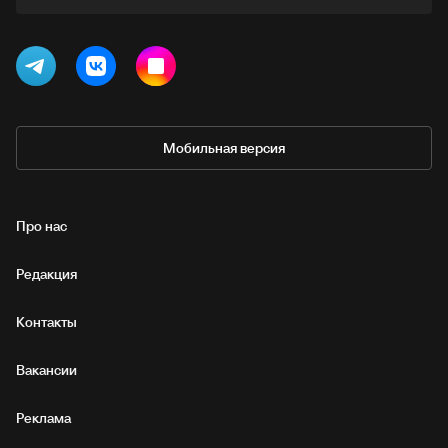
Как получить фрибет до 10 000 новым
клиентам
Бонус доступен всем новым игрокам, прошедшим регистрацию и
идентификацию.
Мобильная версия
АКТИВИРОВАТЬ БОНУС
Про нас
Как получить:
Редакция
После регистрации и идентификации необходимо выполнить 5
ставок в течение 7 дней с первой ставки. После каждого этапа вам
Контакты
будет зачислен фрибет:
Вакансии
Этап 1: Ставки на 1 000 рублей = Фрибет 1 000 рублей
Реклама
Этап 2: Общие ставки на 3 500 рублей = Дополнительный фрибет 1
000 рублей