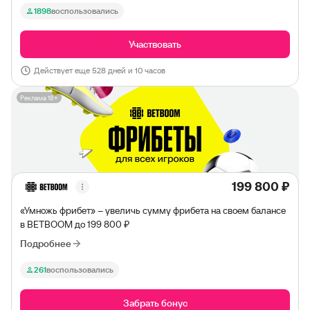
1898
воспользовались
участвовать
Действует еще 528 дней и 10 часов
Реклама 18+
199 800 ₽
«Умножь фрибет» – увеличь сумму фрибета на своем балансе
в BETBOOM до 199 800 ₽
Подробнее
261
воспользовались
забрать бонус