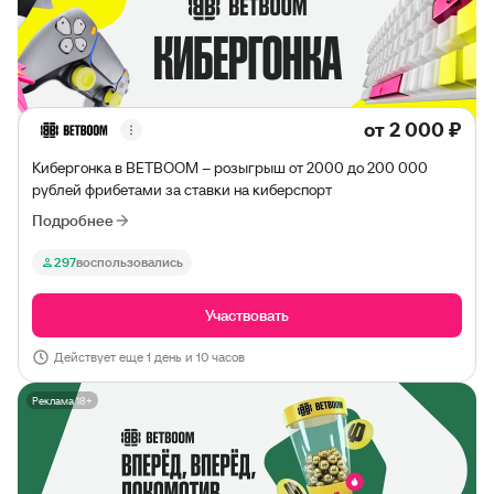
от 2 000 ₽
Кибергонка в BETBOOM – розыгрыш от 2000 до 200 000
рублей фрибетами за ставки на киберспорт
Подробнее
297
воспользовались
участвовать
Действует еще 1 день и 10 часов
Реклама 18+