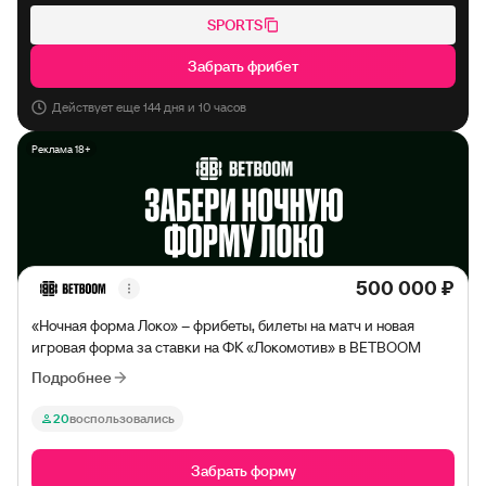
SPORTS
забрать фрибет
Действует еще 144 дня и 10 часов
Реклама 18+
500 000 ₽
«Ночная форма Локо» – фрибеты, билеты на матч и новая
игровая форма за ставки на ФК «Локомотив» в BETBOOM
Подробнее
20
воспользовались
забрать форму