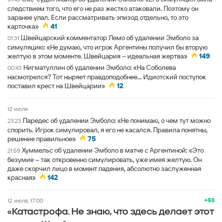
следствием того, что его не раз жестко атаковали. Поэтому он
заранее упал. Если рассматривать эпизод отдельно, то это
карточка»
41
Швейцарский комментатор Лемо об удалении Эмболо за
01:31
симуляцию: «Не думаю, что игрок Аргентины получил бы вторую
желтую в этом моменте. Швейцария – идеальная жертва»
149
Нигматуллин об удалении Эмболо: «На Соболева
00:43
насмотрелся? Тот ныряет правдоподобнее... Идиотский поступок
поставил крест на Швейцарии»
12
12 июля
Паредес об удалении Эмболо: «Не понимаю, о чем тут можно
23:23
спорить. Игрок симулировал, я его не касался. Правила понятны,
решение правильное»
75
Хуммельс об удалении Эмболо в матче с Аргентиной: «Это
21:59
безумие – так откровенно симулировать, уже имея желтую. Он
даже скорчил лицо в момент падения, абсолютно заслуженная
красная»
142
+53
12 июля, 17:00
«Катастрофа. Не знаю, что здесь делает этот