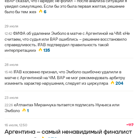
«ВАР сказал, что Паредес не фолил – после анализа ситуации я
увидел симуляцию. Если бы это была первая желтая, решение
было бы тем же»
6
29 июля
ФИФА об удалении Эмболо в матче с Аргентиной на ЧМ: «Не
12:42
считаем, что судья или ВАР ошиблись – решение восстановило
справедливость. IFAB подтвердил правильность такой
интерпретации»
135
28 июля
IFAB косвенно признал, что Эмболо ошибочно удалили в
15:46
матче с Аргентиной на ЧМ. ВАР не мог рекомендовать арбитру
изменить характер нарушения, следует из циркуляра
204
23 июля
«Атланта» Миранчука пытается подписать Нуньеса или
22:26
Эмболо
1
−117
16 июля, 12:50
Аргентина – самый ненавидимый финалист