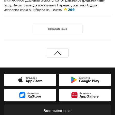
Якин об удалении Эмболо: «Это правило разрушило нашу
16:08
игру. Не было повода показывать Паредесу желтую. Судья
исправил свою ошибку за наш счет»
299
Показать еще
Загрузите в
Загрузите в
App Store
Google Play
Загрузите в
Загрузите в
RuStore
AppGallery
Все приложения