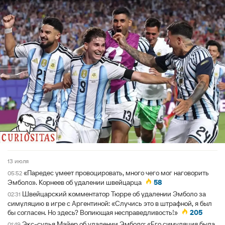
13 июля
«Паредес умеет провоцировать, много чего мог наговорить
05:52
Эмболо». Корнеев об удалении швейцарца
58
Швейцарский комментатор Тюрре об удалении Эмболо за
02:31
симуляцию в игре с Аргентиной: «Случись это в штрафной, я был
бы согласен. Но здесь? Вопиющая несправедливость!»
205
Экс-судья Майер об удалении Эмболо: «Его симуляция была
01:49