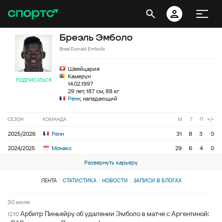
Бреэль Эмболо
Breel Donald Embolo
Швейцария
Камерун
ПОДПИСАТЬСЯ
14.02.1997
29 лет, 187 см, 88 кг
Ренн
, нападающий
СЕЗОН
КОМАНДА
М
Г
П
+/−
2025/2026
Ренн
31
8
3
0
2024/2025
Монако
29
6
4
0
Развернуть карьеру
ЛЕНТА
СТАТИСТИКА
НОВОСТИ
ЗАПИСИ В БЛОГАХ
30 июля
Арбитр Пиньейру об удалении Эмболо в матче с Аргентиной:
12:10