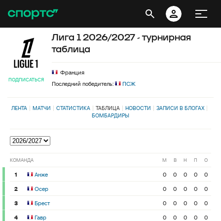
Лига 1 2026/2027 - турнирная
таблица
Франция
ПОДПИСАТЬСЯ
Последний победитель:
ПСЖ
ЛЕНТА
МАТЧИ
СТАТИСТИКА
ТАБЛИЦА
НОВОСТИ
ЗАПИСИ В БЛОГАХ
БОМБАРДИРЫ
КОМАНДА
М
В
Н
П
О
1
Анже
0
0
0
0
0
2
Осер
0
0
0
0
0
3
Брест
0
0
0
0
0
4
Гавр
0
0
0
0
0