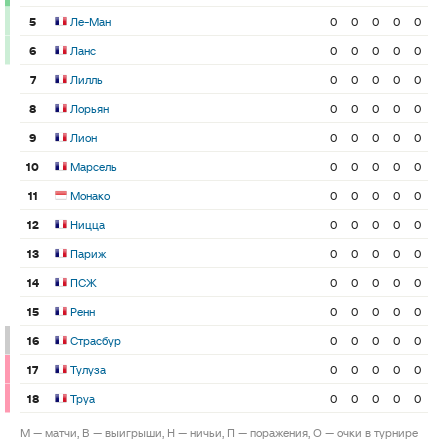
5
Ле-Ман
0
0
0
0
0
6
Ланс
0
0
0
0
0
7
Лилль
0
0
0
0
0
8
Лорьян
0
0
0
0
0
9
Лион
0
0
0
0
0
10
Марсель
0
0
0
0
0
11
Монако
0
0
0
0
0
12
Ницца
0
0
0
0
0
13
Париж
0
0
0
0
0
14
ПСЖ
0
0
0
0
0
15
Ренн
0
0
0
0
0
16
Страсбур
0
0
0
0
0
17
Тулуза
0
0
0
0
0
18
Труа
0
0
0
0
0
М — матчи, В — выигрыши, Н — ничьи, П — поражения, О — очки в турнире