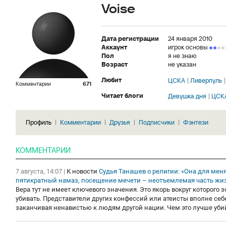
Voise
Дата регистрации
24 января 2010
Аккаунт
игрок основы
Пол
я не знаю
Возраст
не указан
Любит
ЦСКА
Ливерпуль
Комментарии
671
Читает блоги
Девушка дня
ЦСКА
Профиль
Комментарии
Друзья
Подписчики
Фэнтези
КОММЕНТАРИИ
7 августа, 14:07
|
К новости
Судья Танашев о религии: «Она для меня
пятикратный намаз, посещение мечети – неотъемлемая часть жи
Вера тут не имеет ключевого значения. Это якорь вокруг которого
убивать. Представители других конфессий или атеисты вполне себе
заканчивая ненавистью к людям другой нации. Чем это лучше убийс