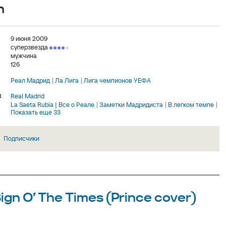
n
9 июня 2009
суперзвезда
мужчина
126
Реал Мадрид
Ла Лига
Лига чемпионов УЕФА
х
Real Madrid
La Saeta Rubia | Все о Реале
Заметки Мадридиста
В легком темпе
Показать еще 33
Подписчики
ign O’ The Times (Prince cover)