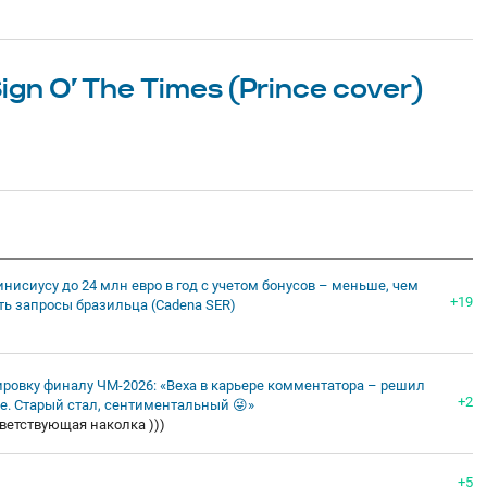
ign O’ The Times (Prince cover)
инисиусу до 24 млн евро в год с учетом бонусов – меньше, чем
+19
ть запросы бразильца (Cadena SER)
ировку финалу ЧМ-2026: «Веха в карьере комментатора – решил
+2
е. Старый стал, сентиментальный 😜»
ветствующая наколка )))
+5