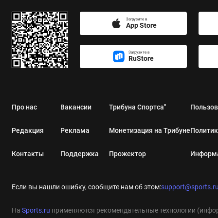
Загрузите в
App Store
Загрузите в
RuStore
Про нас
Вакансии
Трибуна Спортса"
Пользов
Редакция
Реклама
Монетизация на Трибуне
Политик
Контакты
Поддержка
Прожектор
Информа
Если вы нашли ошибку, сообщите нам об этом:
support@sports.r
На
Sports.ru
применяются рекомендательные технологии (инфор