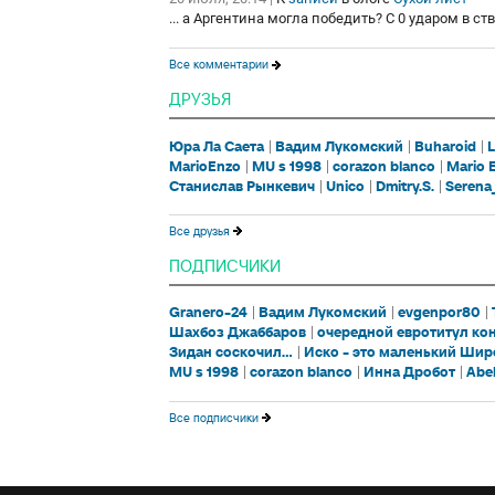
... а Аргентина могла победить? С 0 ударом в ст
Все комментарии
ДРУЗЬЯ
Юра Ла Саета
Вадим Лукомский
Buharoid
L
MarioEnzo
MU s 1998
corazon blanco
Mario 
Станислав Рынкевич
Unico
Dmitry.S.
Serena
Все друзья
ПОДПИСЧИКИ
Granero-24
Вадим Лукомский
evgenpor80
Шахбоз Джаббаров
очередной евротитул ко
Зидан соскочил...
Иско - это маленький Шир
MU s 1998
corazon blanco
Инна Дробот
Abel
Все подписчики