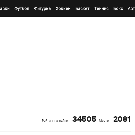
авки
Футбол
Фигурка
Хоккей
Баскет
Теннис
Бокс
Авт
34505
2081
Рейтинг на сайте
Место