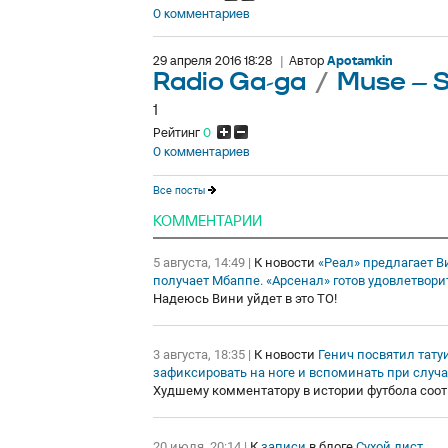
0 комментариев
29 апреля 2016 18:28
|
Автор
Apotamkin
Radio Ga-ga
/
Muse – S
1
Рейтинг
0
0 комментариев
Все посты
КОММЕНТАРИИ
5 августа, 14:49
|
К новости
«Реал» предлагает В
получает Мбаппе. «Арсенал» готов удовлетвори
Надеюсь Вини уйдет в это ТО!
3 августа, 18:35
|
К новости
Генич посвятил тату
зафиксировать на ноге и вспоминать при случа
Худшему комментатору в истории футбола соот
20 июля, 20:14
|
К
записи
в блоге
Сухой лист