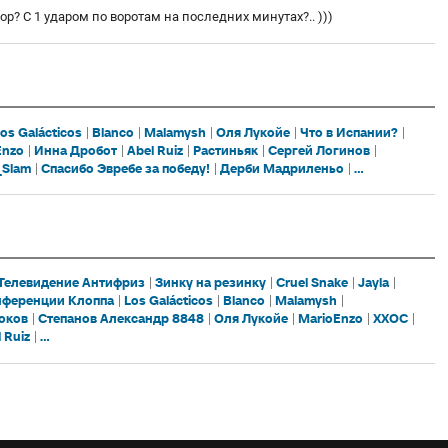
вор? С 1 ударом по воротам на последних минутах?.. )))
os Galácticos
Blanco
Malamysh
Оля Лукойе
Что в Испании?
Enzo
Инна Дробот
Abel Ruiz
Растиньяк
Сергей Логинов
_Slam
Спасибо Эвребе за победу!
Дерби Мадриленьо
...
Телевидение Антифриз
Зинку на резинку
Cruel Snake
Jayla
нференции Клоппа
Los Galácticos
Blanco
Malamysh
оков
Степанов Александр 8848
Оля Лукойе
MarioEnzo
XXOC
 Ruiz
...