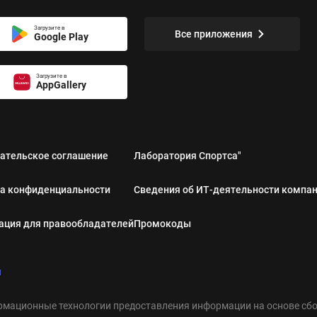
Загрузите в
Все приложения
Google Play
Загрузите в
AppGallery
ательское соглашение
Лаборатория Спортса"
а конфиденциальности
Сведения об ИТ‑деятельности компа
ция для правообладателей
Промокоды
u
мационные технологии предоставления информации на основе сбор