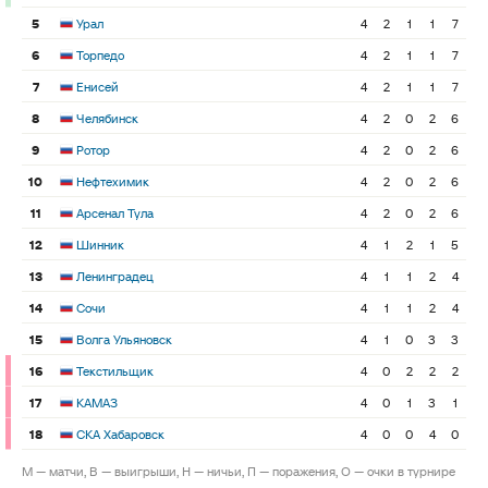
5
Урал
4
2
1
1
7
6
Торпедо
4
2
1
1
7
7
Енисей
4
2
1
1
7
8
Челябинск
4
2
0
2
6
9
Ротор
4
2
0
2
6
10
Нефтехимик
4
2
0
2
6
11
Арсенал Тула
4
2
0
2
6
12
Шинник
4
1
2
1
5
13
Ленинградец
4
1
1
2
4
14
Сочи
4
1
1
2
4
15
Волга Ульяновск
4
1
0
3
3
16
Текстильщик
4
0
2
2
2
17
КАМАЗ
4
0
1
3
1
18
СКА Хабаровск
4
0
0
4
0
М — матчи, В — выигрыши, Н — ничьи, П — поражения, О — очки в турнире