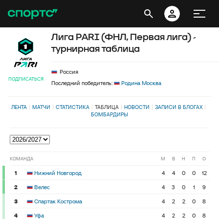
Лига PARI (ФНЛ, Первая лига) -
турнирная таблица
Россия
ПОДПИСАТЬСЯ
Последний победитель:
Родина Москва
ЛЕНТА
МАТЧИ
СТАТИСТИКА
ТАБЛИЦА
НОВОСТИ
ЗАПИСИ В БЛОГАХ
БОМБАРДИРЫ
КОМАНДА
М
В
Н
П
О
1
Нижний Новгород
4
4
0
0
12
2
Велес
4
3
0
1
9
3
Спартак Кострома
4
2
2
0
8
4
Уфа
4
2
2
0
8