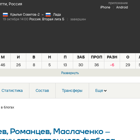
приложение
тти, Россия
iPhone
|
Android
Крылья Советов-2
–
Лада
19 октября 14:00
Россия. Вторая лига Б
|
завершен
М
И
В
Н
П
ЗАБ
ПРОП
РАЗН
О
46
26
8
5
13
30
36
-6
29
Развернуть
Статистика
Состав
Трансферы
Еще
 в блогах
ев, Романцев, Маслаченко –