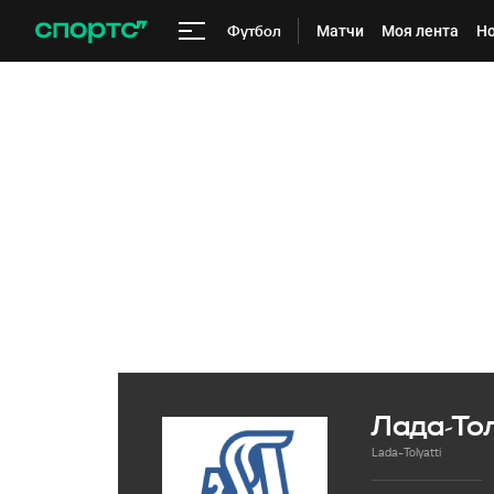
Футбол
Матчи
Моя лента
Но
Лада-То
Lada-Tolyatti