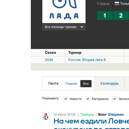
Страна
Толья
1
2
Все команды турнира
Сезон
Турнир
2024
Россия. Вторая лига Б
Лента
|
Календарь
Главное
Все
Показывать
Новости
Материалы
Записи
31 июля 18:05
|
Трибуна
|
Блог
Опорник
На чем ездили Ловч