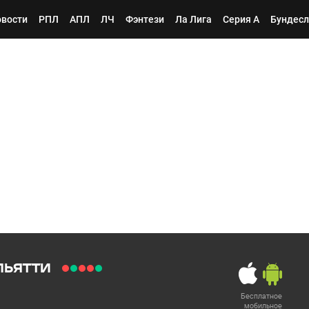
вости
РПЛ
АПЛ
ЛЧ
Фэнтези
Ла Лига
Серия А
Бундесл
льятти
Бесплатное
мобильное