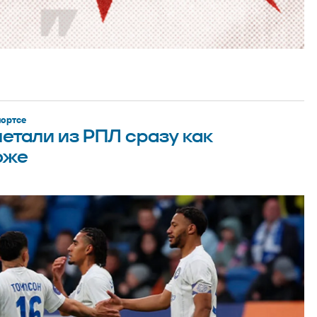
портсе
етали из РПЛ сразу как
оже