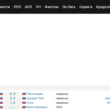
вости
РПЛ
АПЛ
ЛЧ
Фэнтези
Ла Лига
Серия А
Бундесл
0
:
0
Текстильщик
завершен
2
:
2
Арсенал Тула
завершен
1
:
2
Сочи
завершен
СК
–
:
–
Волга Ульяновск
18:30