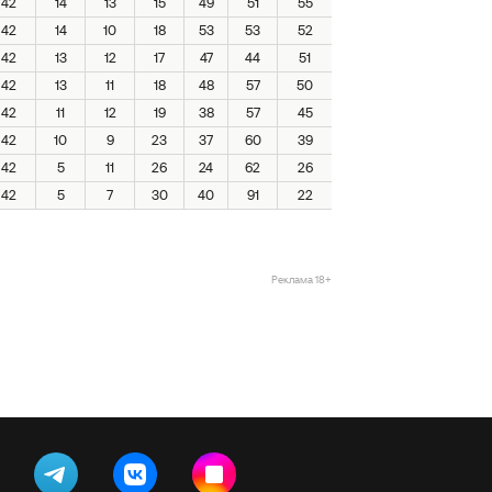
42
14
13
15
49
51
55
42
14
10
18
53
53
52
42
13
12
17
47
44
51
42
13
11
18
48
57
50
42
11
12
19
38
57
45
42
10
9
23
37
60
39
42
5
11
26
24
62
26
42
5
7
30
40
91
22
Реклама 18+