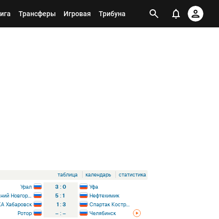
ига
Трансферы
Игровая
Трибуна
таблица
календарь
статистика
Урал
3
:
0
Уфа
Нижний Новгород
5
:
1
Нефтехимик
А Хабаровск
1
:
3
Спартак Кострома
Ротор
–
:
–
Челябинск