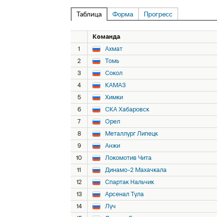
Таблица
Форма
Прогресс
Команда
1
Ахмат
2
Томь
3
Сокол
4
КАМАЗ
5
Химки
6
СКА Хабаровск
7
Орел
8
Металлург Липецк
9
Анжи
10
Локомотив Чита
11
Динамо-2 Махачкала
12
Спартак Нальчик
13
Арсенал Тула
14
Луч