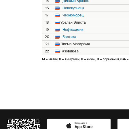
15
Динамо Брянск
16
Новокузнецк
17
Черноморец
18
Уралан Элиста
19
Нефтехимик
20
Балтика
21
Лисма Мордовия
22
Газовик-Гз
М
– матчи,
В
– выигрыши,
Н
– ничьи,
П
– поражения,
Заб
–
Загрузите в
App Store