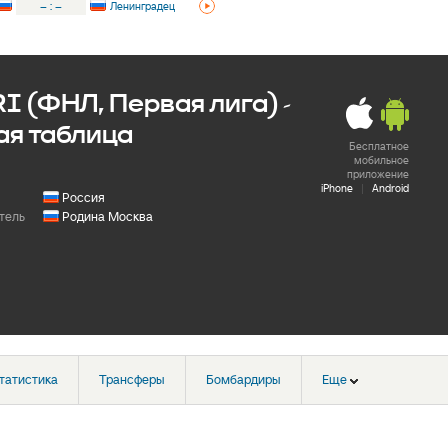
–
:
–
Ленинградец
I (ФНЛ, Первая лига) -
ая таблица
Бесплатное
мобильное
приложение
iPhone
|
Android
Россия
тель
Родина Москва
татистика
Трансферы
Бомбардиры
Еще