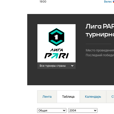
19:00
Велес
Лига PAR
турнирн
Место проведения
Последний победи
Все турниры страны
Лента
Таблица
Календарь
С