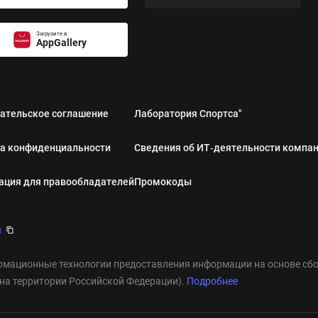
Загрузите в
AppGallery
ательское соглашение
Лаборатория Спортса"
а конфиденциальности
Сведения об ИТ‑деятельности компа
ция для правообладателей
Промокоды
u
мационные технологии предоставления информации на основе сбор
 на территории Российской Федерации).
Подробнее