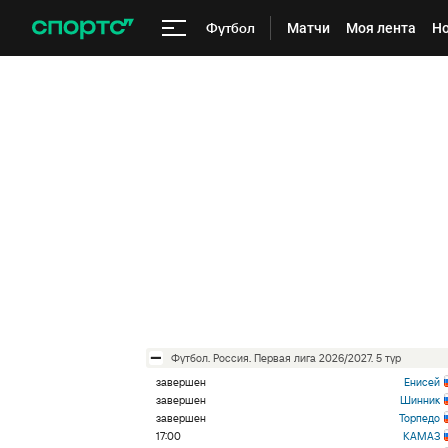
Футбол
Матчи
Моя лента
Но
футбол. Россия. Первая лига 2026/2027. 5 тур
завершен
Енисей
завершен
Шинник
завершен
Торпедо
17:00
КАМАЗ