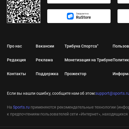
Загрузите в
RuStore
Про нас
Вакансии
Трибуна Спортса"
Пользов
Редакция
Реклама
Монетизация на Трибуне
Политик
Контакты
Поддержка
Прожектор
Информа
Если вы нашли ошибку, сообщите нам об этом:
support@sports.r
На
Sports.ru
применяются рекомендательные технологии (инфор
к предпочтениям пользователей сети «Интернет», находящихся