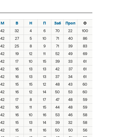
М
В
Н
П
Заб
Проп
О
42
32
4
6
70
22
100
42
27
5
10
71
40
86
42
25
8
9
71
39
83
42
19
12
11
52
49
69
42
17
10
15
39
33
61
42
16
13
13
42
37
61
42
16
13
13
37
34
61
42
15
15
12
48
43
60
42
16
12
14
50
53
60
42
17
8
17
47
48
59
42
16
11
15
44
48
59
42
16
10
16
53
46
58
42
15
13
14
39
32
58
42
15
11
16
50
50
56