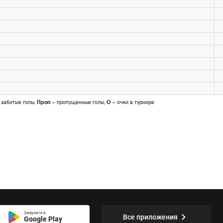
 забитые голы,
Проп
– пропущенные голы,
О
– очки в турнире
Загрузите в
Все приложения
Google Play