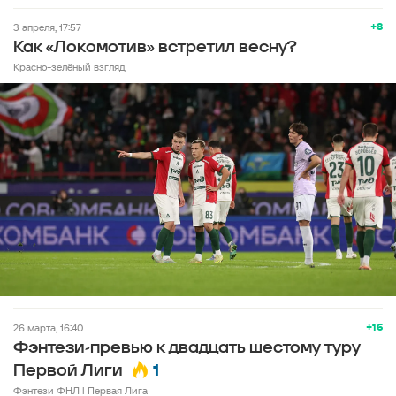
+8
3 апреля, 17:57
Как «Локомотив» встретил весну?
Красно-зелёный взгляд
+16
26 марта, 16:40
Фэнтези-превью к двадцать шестому туру
1
Первой Лиги
Фэнтези ФНЛ l Первая Лига