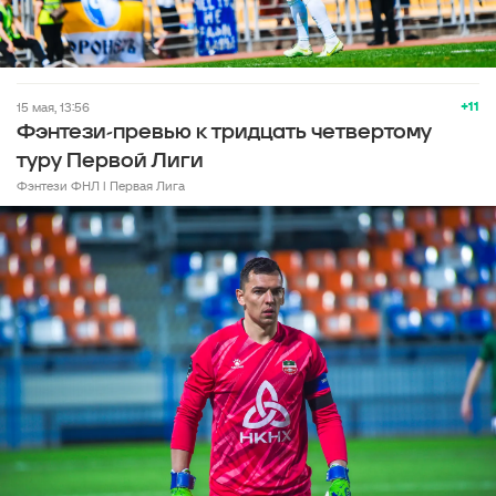
+11
15 мая, 13:56
Фэнтези-превью к тридцать четвертому
туру Первой Лиги
Фэнтези ФНЛ l Первая Лига