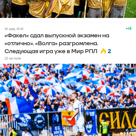
+15
16 мая, 15:41
«Факел» сдал выпускной экзамен на
«отлично». «Волга» разгромлена.
2
Следующая игра уже в Мир РПЛ
22 на поле