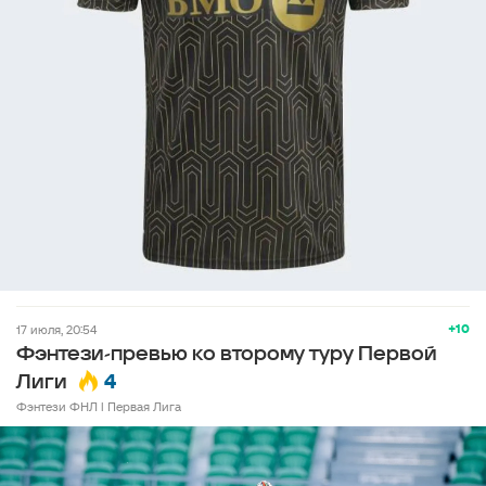
+10
17 июля, 20:54
Фэнтези-превью ко второму туру Первой
4
Лиги
Фэнтези ФНЛ l Первая Лига