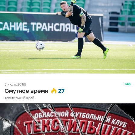
+43
3 июля, 20:59
27
Смутное время
Текстильный Край