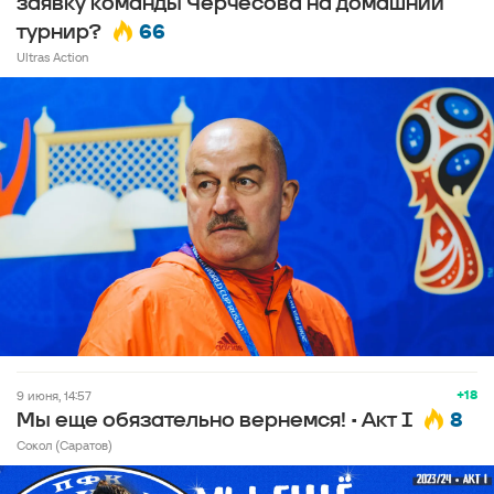
заявку команды Черчесова на домашний
66
турнир?
Ultras Action
+18
9 июня, 14:57
8
Мы еще обязательно вернемся! • Акт I
Сокол (Саратов)