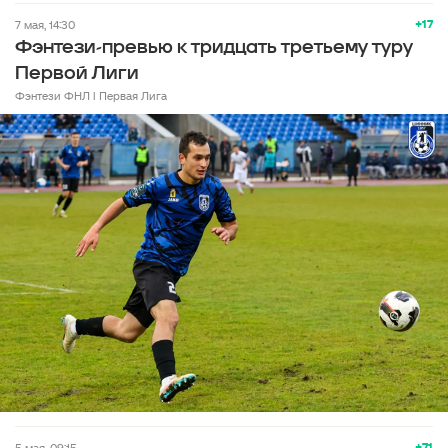
+17
7 мая, 14:30
Фэнтези-превью к тридцать третьему туру
Первой Лиги
Фэнтези ФНЛ l Первая Лига
+71
5 мая, 09:15