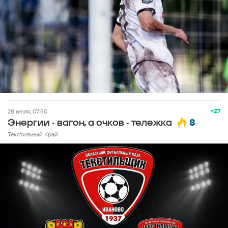
+27
28 июля, 07:50
8
Энергии - вагон, а очков - тележка
Текстильный Край