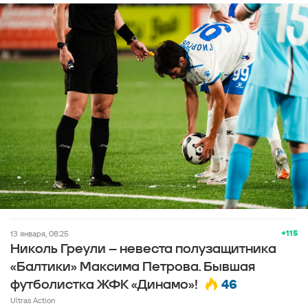
+115
13 января, 08:25
Николь Греули – невеста полузащитника
«Балтики» Максима Петрова. Бывшая
46
футболистка ЖФК «Динамо»!
Ultras Action