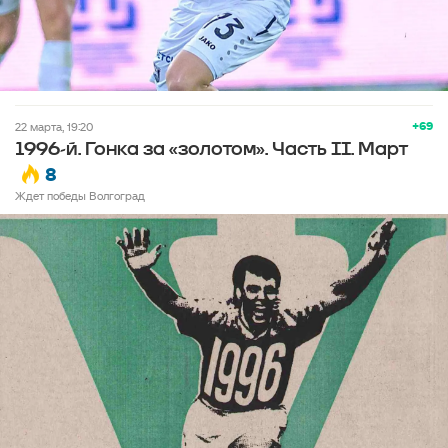
+69
22 марта, 19:20
1996-й. Гонка за «золотом». Часть II. Март
8
Ждет победы Волгоград