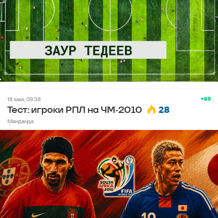
+69
18 мая, 09:38
28
Тест: игроки РПЛ на ЧМ-2010
Манданда