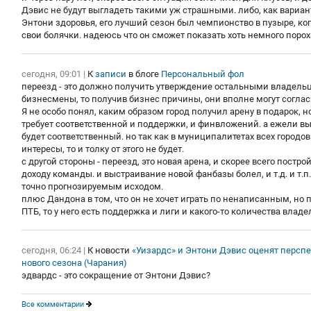
Дэвис не будут выгладеть такими уж страшными. либо, как вариант
Энтони здоровья, его лучший сезон был чемпионство в пузыре, ког
свои болячки. надеюсь что он сможет показать хоть немного порох
сегодня, 09:01
|
К
записи
в блоге
Персональный фол
переезд - это должно получить утверждение остальными владельца
бизнесмены, то получив бизнес причины, они вполне могут соглас
Я не особо понял, каким образом город получил арену в подарок, н
требует соответственной и поддержки, и финвложений. а ежели вы н
будет соответственный. но так как в муниципалитетах всех городо
интересы, то и толку от этого не будет.
с другой стороны - переезд, это новая арена, и скорее всего пост
доходу команды. и выстраивание новой фанбазы болел, и т.д. и т.п.
точно прогнозируемым исходом.
плюс Дандона в том, что он не хочет играть по ненаписанным, но 
ПТБ, то у него есть поддержка и лиги и какого-то количества владе
сегодня, 06:24
|
К новости
«Уизардс» и Энтони Дэвис оценят персп
нового сезона (Чарания)
эдвардс - это сокращение от Энтони Дэвис?
Все комментарии