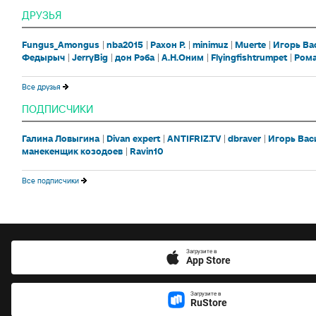
ДРУЗЬЯ
Fungus_Amongus
nba2015
Рахон Р.
minimuz
Muerte
Игорь Ва
Федырыч
JerryBig
дон Рэба
А.Н.Оним
Flyingfishtrumpet
Рома
Все друзья
ПОДПИСЧИКИ
Галина Ловыгина
Divan expert
ANTIFRIZ.TV
dbraver
Игорь Вас
манекенщик козодоев
Ravin10
Все подписчики
Загрузите в
App Store
Загрузите в
RuStore