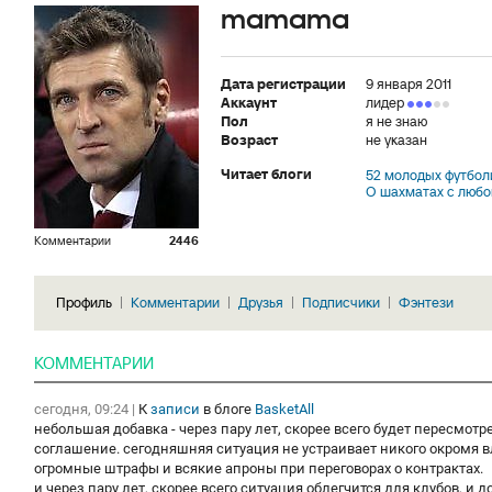
mamama
Дата регистрации
9 января 2011
Аккаунт
лидер
Пол
я не знаю
Возраст
не указан
Читает блоги
52 молодых футбол
О шахматах с люб
Комментарии
2446
Профиль
Комментарии
Друзья
Подписчики
Фэнтези
КОММЕНТАРИИ
сегодня, 09:24
|
К
записи
в блоге
BasketAll
небольшая добавка - через пару лет, скорее всего будет пересмот
соглашение. сегодняшняя ситуация не устраивает никого окромя вл
огромные штрафы и всякие апроны при переговорах о контрактах.
и через пару лет, скорее всего ситуация облегчится для клубов, и 