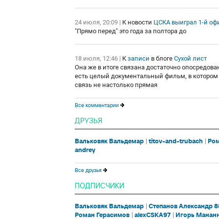
24 июля, 20:09
|
К новости
ЦСКА выиграл 1-й оф
"Прямо перед" это года за полтора до
18 июля, 12:46
|
К
записи
в блоге
Сухой лист
Она же в итоге связана достаточно опосредованн
есть целый документальный фильм, в котором р
связь не настолько прямая
Все комментарии
ДРУЗЬЯ
Вальковяк Вальдемар
titov-and-trubach
Ром
andrey
Все друзья
ПОДПИСЧИКИ
Вальковяк Вальдемар
Степанов Александр 
Роман Герасимов
alexCSKA97
Игорь Манан