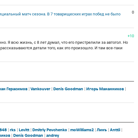
0
ициальный матч сезона. В 7 товарищеских играх побед не было
+10
о. Я всю жизнь, с 8 лет думал, что его пристрелили за автогол. Но
ассказываются детали того, как это произошло. И там все-таки
ан Герасимов
Vankouver
Denis Goodman
Игорь Мананников
8848
rks
Levitt
Dmitriy Pevchenko
moWilliams2
Линъ
Anttii
ников
Denis Goodman
andrey