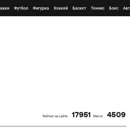
авки
Футбол
Фигурка
Хоккей
Баскет
Теннис
Бокс
Авт
17951
4509
Рейтинг на сайте
Место