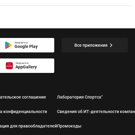
Загрузите в
Все приложения
Google Play
Загрузите в
AppGallery
ательское соглашение
Лаборатория Спортса"
а конфиденциальности
Сведения об ИТ‑деятельности компа
ция для правообладателей
Промокоды