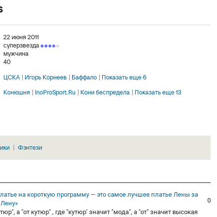
s
22 июня 2011
суперзвезда
мужчина
40
ЦСКА
Игорь Корнеев
Баффало
Показать еще 6
Конюшня
InoProSport.Ru
Кони беспредела
Показать еще 13
ики
Фэнтези
латье на короткую программу — это самое лучшее платье Лены за
0
 Лену»
р", а "от кутюр" , где "кутюр’ значит "мода", а "от" значит высокая