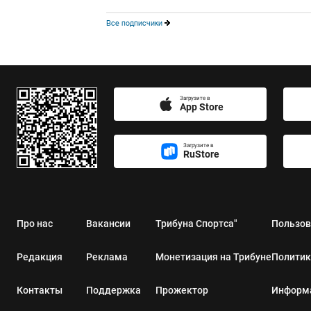
Все подписчики
Загрузите в
App Store
Загрузите в
RuStore
Про нас
Вакансии
Трибуна Спортса"
Пользов
Редакция
Реклама
Монетизация на Трибуне
Политик
Контакты
Поддержка
Прожектор
Информа