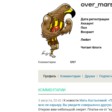
over_mar
Дата регистрации
Аккаунт
Пол
Возраст
Любит
Читает блоги
Комментарии
1297
Профиль
Комментарии
Друзья
Подписч
КОММЕНТАРИИ
3 августа, 02:42
|
К новости
Мать Костылевой: «П
всю ее карьеру. Вы увидите совершенно другую
Открою вам небольшой секрет. Платье не от "кутю