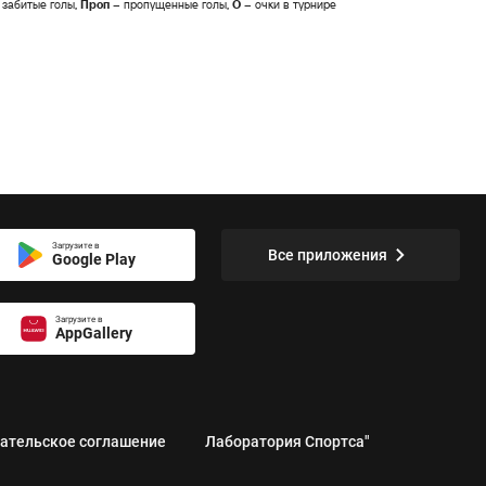
 забитые голы,
Проп
– пропущенные голы,
О
– очки в турнире
Загрузите в
Все приложения
Google Play
Загрузите в
AppGallery
ательское соглашение
Лаборатория Спортса"