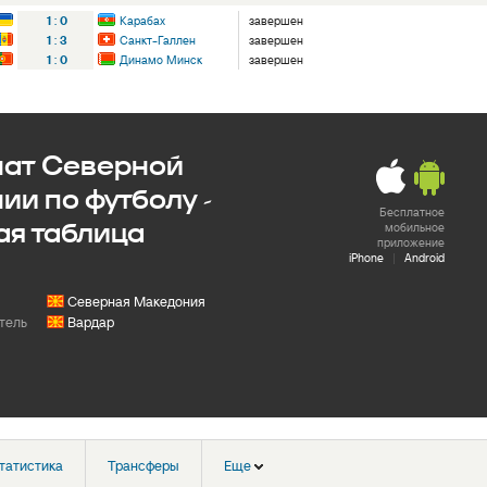
1
:
0
Карабах
завершен
1
:
3
Санкт-Галлен
завершен
1
:
0
Динамо Минск
завершен
ат Северной
ии по футболу -
Бесплатное
ая таблица
мобильное
приложение
iPhone
|
Android
Северная Македония
тель
Вардар
татистика
Трансферы
Еще