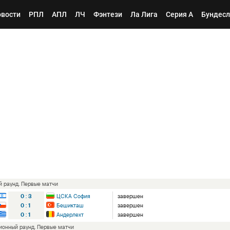
вости
РПЛ
АПЛ
ЛЧ
Фэнтези
Ла Лига
Серия А
Бундесл
ый раунд. Первые матчи
0
:
3
ЦСКА София
завершен
0
:
1
Бешикташ
завершен
0
:
1
Андерлехт
завершен
ционный раунд. Первые матчи