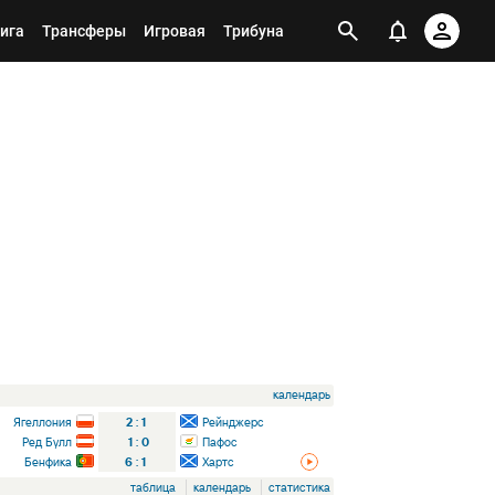
ига
Трансферы
Игровая
Трибуна
календарь
Ягеллония
2
:
1
Рейнджерс
Ред Булл
1
:
0
Пафос
Бенфика
6
:
1
Хартс
таблица
календарь
статистика