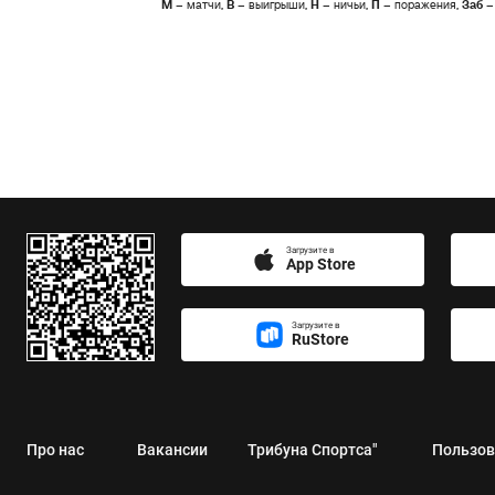
М
– матчи,
В
– выигрыши,
Н
– ничьи,
П
– поражения,
Заб
–
Загрузите в
App Store
Загрузите в
RuStore
Про нас
Вакансии
Трибуна Спортса"
Пользов