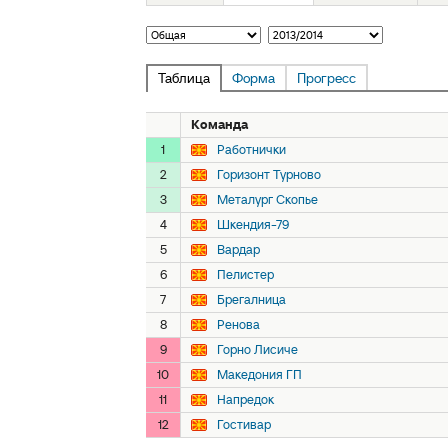
Таблица
Форма
Прогресс
Команда
1
Работнички
2
Горизонт Турново
3
Металург Скопье
4
Шкендия-79
5
Вардар
6
Пелистер
7
Брегалница
8
Ренова
9
Горно Лисиче
10
Македония ГП
11
Напредок
12
Гостивар