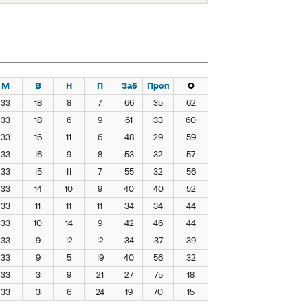
М
В
Н
П
Заб
Проп
О
33
18
8
7
66
35
62
33
18
6
9
61
33
60
33
16
11
6
48
29
59
33
16
9
8
53
32
57
33
15
11
7
55
32
56
33
14
10
9
40
40
52
33
11
11
11
34
34
44
33
10
14
9
42
46
44
33
9
12
12
34
37
39
33
9
5
19
40
56
32
33
3
9
21
27
75
18
33
3
6
24
19
70
15