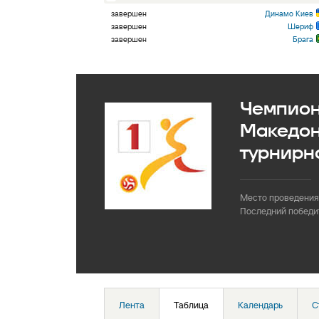
завершен
Динамо Киев
завершен
Шериф
завершен
Брага
Чемпион
Македон
турнирн
Место проведения
Последний победи
Лента
Таблица
Календарь
С