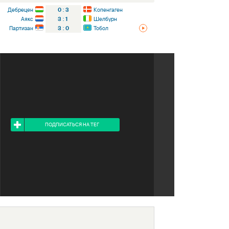
Дебрецен
0
:
3
Копенгаген
Аякс
3
:
1
Шелбурн
Партизан
3
:
0
Тобол
Я ПОДПИСАН НА ТЕГ
ПОДПИСАТЬСЯ НА ТЕГ