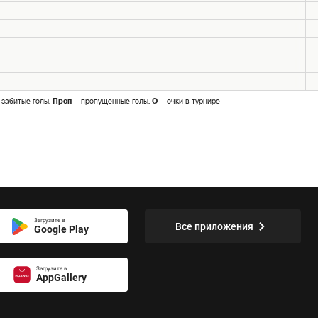
 забитые голы,
Проп
– пропущенные голы,
О
– очки в турнире
Загрузите в
Все приложения
Google Play
Загрузите в
AppGallery