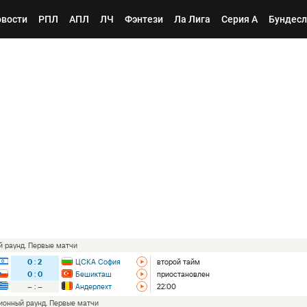
вости
РПЛ
АПЛ
ЛЧ
Фэнтези
Ла Лига
Серия А
Бундесл
ый раунд. Первые матчи
0
:
2
ЦСКА София
второй тайм
0
:
0
Бешикташ
приостановлен
–
:
–
Андерлехт
22:00
ционный раунд. Первые матчи