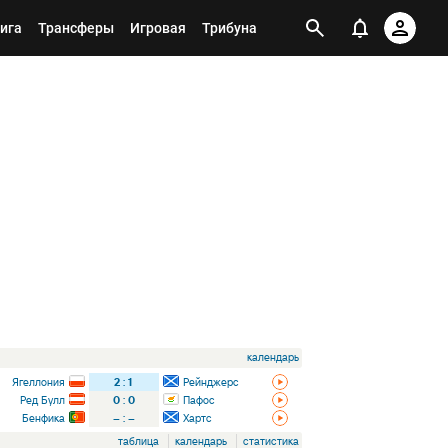
ига
Трансферы
Игровая
Трибуна
календарь
Ягеллония
2
:
1
Рейнджерс
Ред Булл
0
:
0
Пафос
Бенфика
–
:
–
Хартс
таблица
календарь
статистика