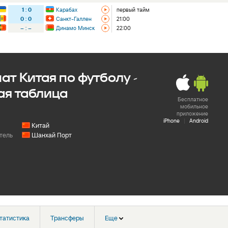
1
:
0
Карабах
первый тайм
0
:
0
Санкт-Галлен
21:00
–
:
–
Динамо Минск
22:00
т Китая по футболу -
ая таблица
Бесплатное
мобильное
приложение
iPhone
|
Android
Китай
тель
Шанхай Порт
татистика
Трансферы
Еще