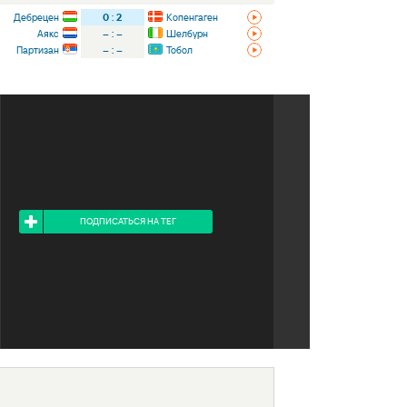
Дебрецен
0
:
2
Копенгаген
Аякс
–
:
–
Шелбурн
Партизан
–
:
–
Тобол
Я ПОДПИСАН НА ТЕГ
ПОДПИСАТЬСЯ НА ТЕГ