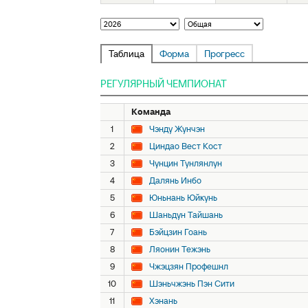
Таблица
Форма
Прогресс
РЕГУЛЯРНЫЙ ЧЕМПИОНАТ
Команда
1
Чэнду Жунчэн
2
Циндао Вест Кост
3
Чунцин Тунлянлун
4
Далянь Инбо
5
Юньнань Юйкунь
6
Шаньдун Тайшань
7
Бэйцзин Гоань
8
Ляонин Тежэнь
9
Чжэцзян Профешнл
10
Шэньчжэнь Пэн Сити
11
Хэнань