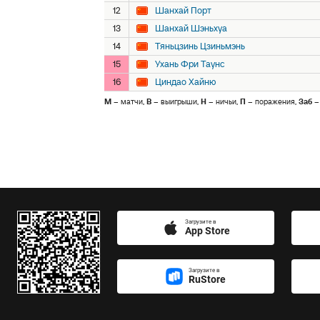
12
Шанхай Порт
13
Шанхай Шэньхуа
14
Тяньцзинь Цзиньмэнь
15
Ухань Фри Таунс
16
Циндао Хайню
М
– матчи,
В
– выигрыши,
Н
– ничьи,
П
– поражения,
Заб
–
Загрузите в
App Store
Загрузите в
RuStore