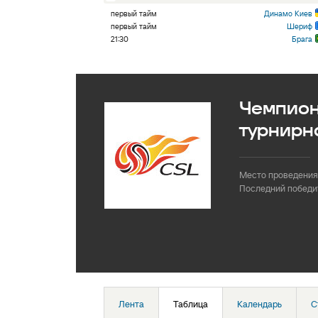
первый тайм
Динамо Киев
первый тайм
Шериф
21:30
Брага
Чемпиона
турнирн
Место проведения
Последний победи
Лента
Таблица
Календарь
С