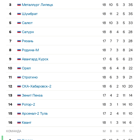
3
Металлург Липецк
18
10
5
3
35
4
Шумбрат
18
11
2
5
35
5
Салют
18
10
3
5
33
6
Сатурн
18
8
4
6
28
7
Рязань
17
7
7
3
28
8
Родина-М
18
7
3
8
24
9
Авангард Курск
17
6
5
6
23
10
Орел
18
6
4
8
22
11
Строгино
18
6
3
9
21
12
СКА-Хабаровск-2
18
6
2
10
20
13
Зенит Пенза
17
4
2
11
14
14
Ротор-2
18
3
1
14
10
15
Арсенал-2 Тула
17
2
4
11
10
16
Квант
18
1
3
14
6
КОМАНДА
М
В
Н
П
О