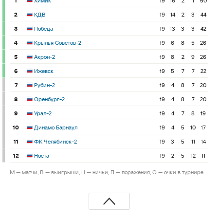
1
Химик
19
16
2
1
50
2
КДВ
19
14
2
3
44
3
Победа
19
13
3
3
42
4
Крылья Советов-2
19
6
8
5
26
5
Акрон-2
19
8
2
9
26
6
Ижевск
19
5
7
7
22
7
Рубин-2
19
4
8
7
20
8
Оренбург-2
19
4
8
7
20
9
Урал-2
19
4
7
8
19
10
Динамо Барнаул
19
4
5
10
17
11
ФК Челябинск-2
19
3
5
11
14
12
Носта
19
2
5
12
11
М — матчи, В — выигрыши, Н — ничьи, П — поражения, О — очки в турнире