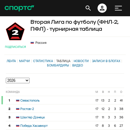
Вторая Лига по футболу (ФНЛ-2,
ПФЛ) - турнирная таблица
Россия
ПОДПИСАТЬСЯ
ЛЕНТА
МАТЧИ
СТАТИСТИКА
ТАБЛИЦА
НОВОСТИ
ЗАПИСИ В БЛОГАХ
БОМБАРДИРЫ
ВИДЕО
КОМАНДА
М
В
Н
П
О
1
Севастополь
17
13
2
2
41
2
Ростов-2
17
12
2
3
38
3
Шахтер Донецк
17
11
3
3
36
4
Победа Хасавюрт
17
8
3
6
27