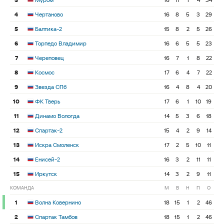
4
Чертаново
16
8
5
3
29
5
Балтика-2
15
8
2
5
26
6
Торпедо Владимир
16
6
5
5
23
7
Череповец
16
7
1
8
22
8
Космос
17
6
4
7
22
9
Звезда СПб
16
4
8
4
20
10
ФК Тверь
17
6
1
10
19
11
Динамо Вологда
14
5
3
6
18
12
Спартак-2
15
4
2
9
14
13
Искра Смоленск
17
2
5
10
11
14
Енисей-2
16
3
2
11
11
15
Иркутск
14
3
2
9
11
КОМАНДА
М
В
Н
П
О
1
Волна Ковернино
18
15
1
2
46
2
Спартак Тамбов
18
15
1
2
46