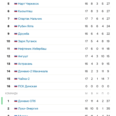
5
Нарт Черкесск
16
8
3
5
27
6
Кызылташ
17
8
3
6
27
7
Спартак Нальчик
17
7
6
4
27
8
Рубин Ялта
16
6
6
4
24
9
Дружба
16
6
4
6
22
10
Заря Луганск
17
5
4
8
19
11
Нефтяник Избербаш
17
6
0
11
18
12
Ангушт
17
4
3
10
15
13
Астрахань
16
4
3
9
15
14
Динамо-2 Махачкала
16
2
3
11
9
15
Чайка-2
17
2
1
14
7
16
ПСК Динская
0
0
0
0
0
КОМАНДА
М
В
Н
П
О
1
Динамо СПб
17
11
4
2
37
2
Луки-Энергия
16
10
5
1
35
3
Муром
16
11
1
4
34