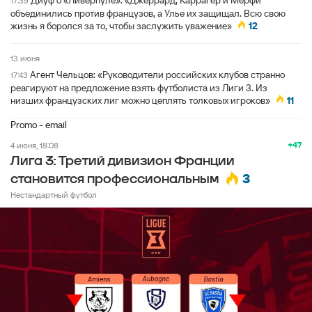
Диуф о «Ливерпуле»: «Джеррард, Каррагер и Мерфи
17:39
объединились против французов, а Улье их защищал. Всю свою
жизнь я боролся за то, чтобы заслужить уважение»
12
13 июня
Агент Чельцов: «Руководители российских клубов странно
17:43
реагируют на предложение взять футболиста из Лиги 3. Из
низших французских лиг можно цеплять толковых игроков»
11
Promo - email
+47
4 июня, 18:08
Лига 3: Третий дивизион Франции
3
становится профессиональным
Нестандартный футбол