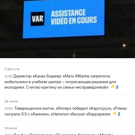
2 августа
Директор «Кана» Бодмер: «Мать Мбаппе запретила
12:06
мобильники в учебном центре – потрясающее решение для
молодежи. Считаю критику их семьи несправедливой»
3
26 июля
Товарищеские матчи. «Интер» победил «Карлсруэ», «Рома»
20:55
сыграла 3:3 с «Канном», «Наполи» обыграл «Каррарезе»
2
14 июня