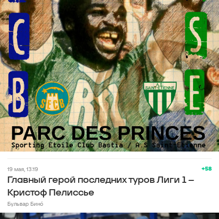
+58
19 мая, 13:19
Главный герой последних туров Лиги 1 –
Кристоф Пелиссье
Бульвар Бинó