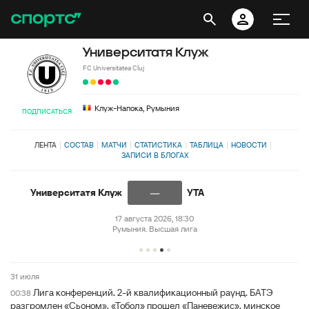
Университатя Клуж
FC Universitatea Cluj
Клуж-Напока, Румыния
ПОДПИСАТЬСЯ
ЛЕНТА
СОСТАВ
МАТЧИ
СТАТИСТИКА
ТАБЛИЦА
НОВОСТИ
ЗАПИСИ В БЛОГАХ
—
Университатя Клуж
УТА
17 августа 2026, 18:30
Румыния. Высшая лига
31 июля
Лига конференций. 2-й квалификационный раунд. БАТЭ
00:38
разгромлен «Сьоном», «Тобол» прошел «Паневежис», минское