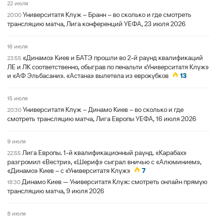
22 июля
Университатя Клуж – Бранн – во сколько и где смотреть
20:00
трансляцию матча, Лига конференций УЕФА, 23 июля 2026
16 июля
«Динамо» Киев и БАТЭ прошли во 2-й раунд квалификаций
23:55
ЛЕ и ЛК соответственно, обыграв по пенальти «Университатя Клуж»
и «АФ Эльбасани». «Астана» вылетела из еврокубков
13
15 июля
Университатя Клуж – Динамо Киев – во сколько и где
20:30
смотреть трансляцию матча, Лига Европы УЕФА, 16 июля 2026
9 июля
Лига Европы. 1-й квалификационный раунд. «Карабах»
22:55
разгромил «Вестри», «Шериф» сыграл вничью с «Алюминием»,
«Динамо» Киев – с «Университатя Клуж»
7
Динамо Киев — Университатя Клуж: смотреть онлайн прямую
18:30
трансляцию матча, 9 июля 2026
8 июля