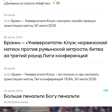
«Динамо» уступило «Нефтчи»
71
30 июля
Бранн — Университатя Клуж: смотреть онлайн прямую
18:30
трансляцию матча, 30 июля 2026
29 июля, 20:47
Бранн» – «Университатя» Клуж: норвежский
натиск против румынской хитрости, битва
за третий раунд Лиги конференций
29 июля
Бранн – Университатя Клуж – во сколько и где смотреть
20:00
трансляцию матча, Лига конференций УЕФА, 30 июля 2026
+10
23 июля, 22:23
Больше пенальти Богу пенальти
Футбол(а)хроника