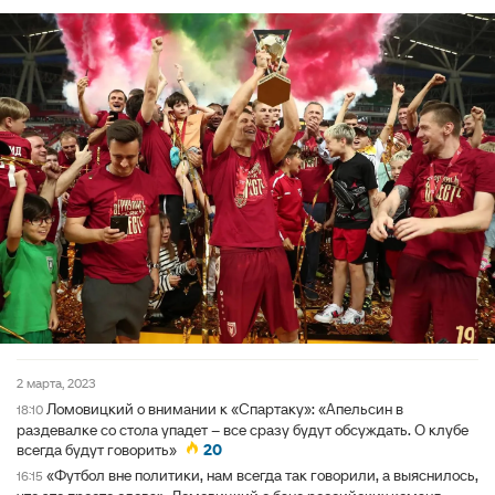
2 марта, 2023
Ломовицкий о внимании к «Спартаку»: «Апельсин в
18:10
раздевалке со стола упадет – все сразу будут обсуждать. О клубе
всегда будут говорить»
20
«Футбол вне политики, нам всегда так говорили, а выяснилось,
16:15