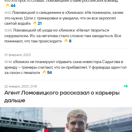
что это просто слова». Ломовицкий о бане российских команд
44
Ломовицкий о священнике в «Химках»: «Не понимали, зачем
14:10
это нужно. Шли с тренировки и увидели, что он все окроплял
святой водой»
21
Ломовицкий об уходе из «Химок»: «Начал твориться
12:55
сюрреализм. Из-за негатива стало сложно там находиться. Все
понимают, что там происходит»
8
13 февраля, 2023
«Химки» не планируют отдавать сына инвестора Садыгова в
19:46
аренду – тренеры считают, что он прибавляет. У форварда один гол
за сезон с пенальти
54
+6
22 января, 2023, 21:15
Агент Ломовицкого рассказал о карьеры
дальше