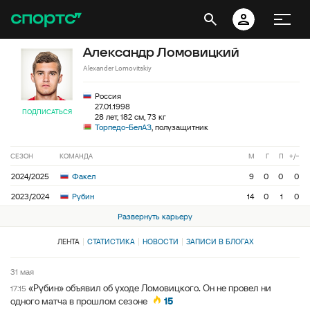
Александр Ломовицкий
Alexander Lomovitskiy
Россия
27.01.1998
ПОДПИСАТЬСЯ
28 лет, 182 см, 73 кг
Торпедо-БелАЗ
, полузащитник
СЕЗОН
КОМАНДА
М
Г
П
+/−
2024/2025
Факел
9
0
0
0
2023/2024
Рубин
14
0
1
0
Развернуть карьеру
ЛЕНТА
СТАТИСТИКА
НОВОСТИ
ЗАПИСИ В БЛОГАХ
31 мая
«Рубин» объявил об уходе Ломовицкого. Он не провел ни
17:15
одного матча в прошлом сезоне
15