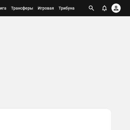
ига
Трансферы
Игровая
Трибуна
Тр
Фа