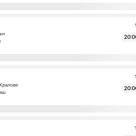
Не начался
ьн
20:0
я
Не начался
 Кралове
20:0
аш
Не начался