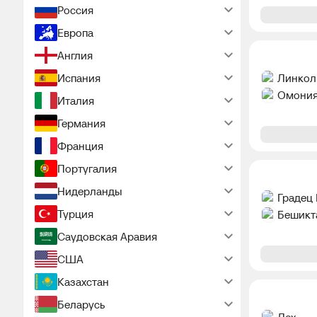
Россия
Европа
Англия
Линкол
Испания
Омони
Италия
Германия
Франция
Португалия
Нидерланды
Градец
Турция
Бешикт
Саудовская Аравия
США
Казахстан
Беларусь
Лех