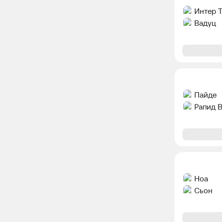
Интер 
Вадуц
Пайде
Рапид 
Ноа
Сьон