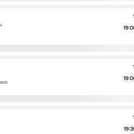
Не начался
ц
19:0
Не начался
19:0
элл
Не начался
19:3