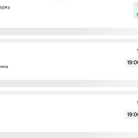
Турку
Не начался
19:0
Вена
Не начался
19:0