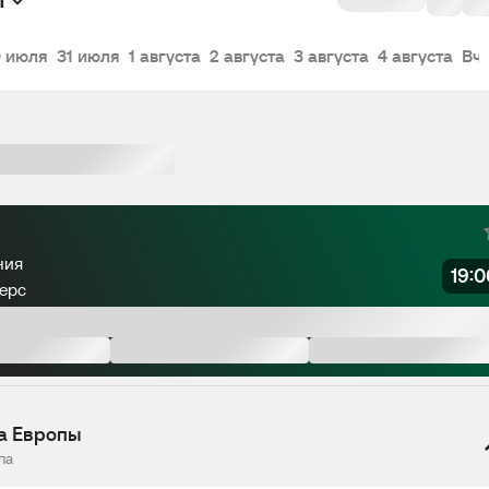
 июля
31 июля
1 августа
2 августа
3 августа
4 августа
Вч
Не начался
ния
19:0
ерс
а Европы
па