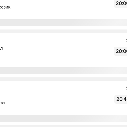
20:0
ксвик
Не начался
лл
20:0
Не начался
20:4
ехт