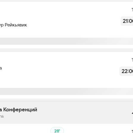
Не начался
21:0
ур Рейкьявик
Не начался
а
22:0
а Конференций
па
28’