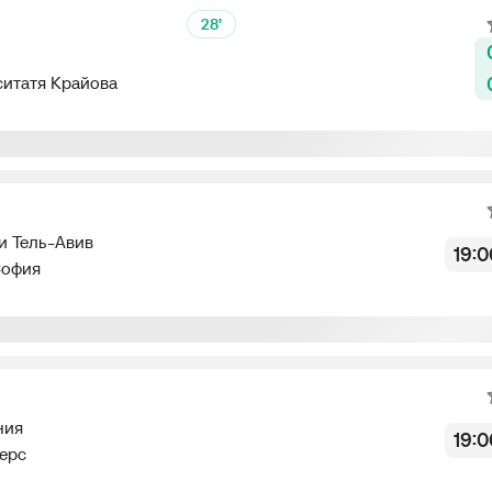
28’
ситатя Крайова
Не начался
и Тель-Авив
19:0
офия
Не начался
ния
19:0
ерс