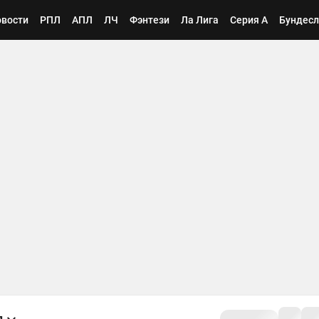
вости
РПЛ
АПЛ
ЛЧ
Фэнтези
Ла Лига
Серия А
Бундесл
л