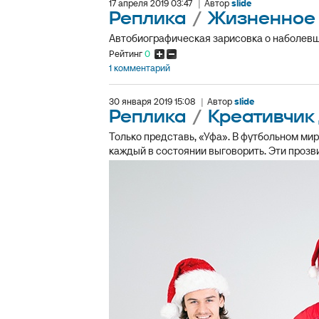
17 апреля 2019 03:47
|
Автор
slide
Реплика
/
Жизненное
Автобиографическая зарисовка о наболев
Рейтинг
0
1 комментарий
30 января 2019 15:08
|
Автор
slide
Реплика
/
Креативчик 
Только представь, «Уфа». В футбольном мир
каждый в состоянии выговорить. Эти прозвищ