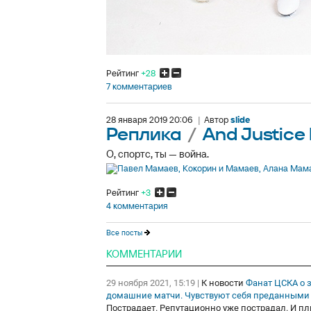
Рейтинг
+28
7 комментариев
28 января 2019 20:06
|
Автор
slide
Реплика
/
And Justice 
О, спортс, ты — война.
Рейтинг
+3
4 комментария
Все посты
КОММЕНТАРИИ
29 ноября 2021, 15:19
|
К новости
Фанат ЦСКА о 
домашние матчи. Чувствуют себя преданными
Пострадает. Репутационно уже пострадал. И пл