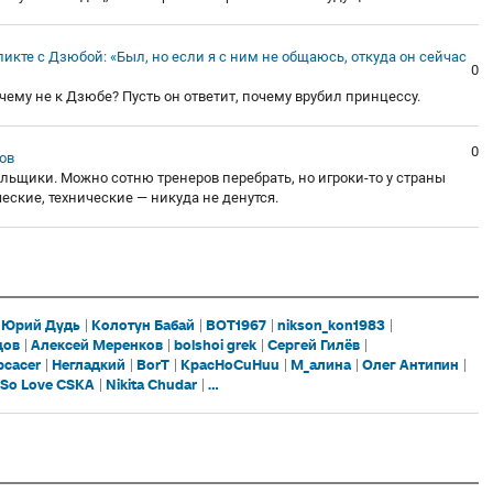
икте с Дзюбой: «Был, но если я с ним не общаюсь, откуда он сейчас
0
очему не к Дзюбе? Пусть он ответит, почему врубил принцессу.
0
ов
ельщики. Можно сотню тренеров перебрать, но игроки-то у страны
еские, технические — никуда не денутся.
Юрий Дудь
Колотун Бабай
ВОТ1967
nikson_kon1983
цов
Алексей Меренков
bolshoi grek
Сергей Гилёв
pcacer
Негладкий
BorT
KpacHoCuHuu
М_алинa
Олег Антипин
 So Love CSKA
Nikita Chudar
...