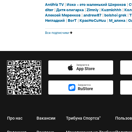
Antifriz TV
Иско - это маленький Широков
С
diter
Дитя олигарха
Zimniy
Kuzmichhh
Кол
Алексей Меренков
andrew87
bolshoi grek
T
Негладкий
BorT
KpacHoCuHuu
М_алинa
О
Все подписчики
Загрузите в
App Store
Загрузите в
RuStore
Про нас
Вакансии
Трибуна Спортса"
Пользов