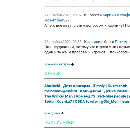
27 ноября 2021, 16:07
|
К новости
Карпин о конфл
может быть?»
А чего все лезут с этим вопросом к Карпину? П
16 ноября 2021, 00:33
|
К
записи
в блоге
Пять угл
Они неудачники, потому что игроки у них неум
одни и те же. И проблемы игроков — психологич
Все комментарии
ДРУЗЬЯ
Shuller18
Дитя олигарха
Zimniy
Kuzmichhh
malosolov@mail.ru
Конь@як64
Денис Роман
The Wicker Man
Армеец 75
red-blue people
$e#b
Koshka7
CSKA forefer
gOld_Men
Ivan
Все друзья
ПОДПИСЧИКИ