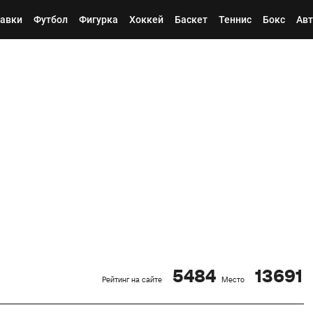
авки
Футбол
Фигурка
Хоккей
Баскет
Теннис
Бокс
Авт
5484
13691
Рейтинг на сайте
Место