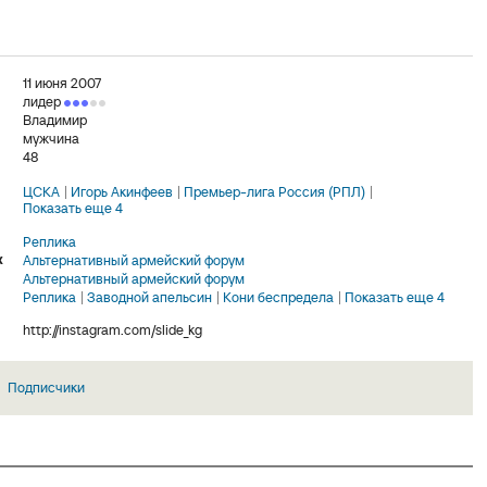
11 июня 2007
лидер
Владимир
мужчина
48
ЦСКА
Игорь Акинфеев
Премьер-лига Россия (РПЛ)
Показать еще 4
Реплика
х
Альтернативный армейский форум
Альтернативный армейский форум
Реплика
Заводной апельсин
Кони беспредела
Показать еще 4
http://instagram.com/slide_kg
Подписчики