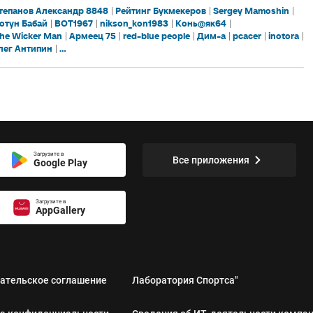
тепанов Александр 8848
Рейтинг Букмекеров
Sergey Mamoshin
отун Бабай
ВОТ1967
nikson_kon1983
Конь@як64
he Wicker Man
Армеец 75
red-blue people
Дим-а
pcacer
inotora
лег Антипин
...
Загрузите в
Все приложения
Google Play
Загрузите в
AppGallery
ательское соглашение
Лаборатория Спортса"