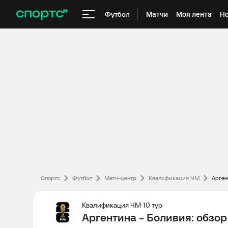
Футбол
Матчи
Моя лента
Но
Спортс
Футбол
Матч-центр
Квалификация ЧМ
Арген
Квалификация ЧМ
10 тур
Аргентина - Боливия: обзор