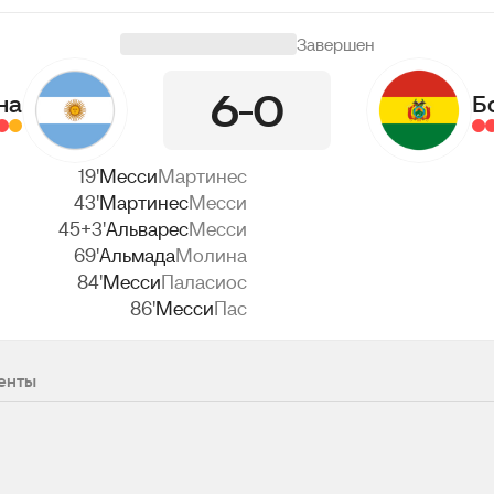
Завершен
6
0
на
Б
19'
Месси
Мартинес
43'
Мартинес
Месси
45+3'
Альварес
Месси
69'
Альмада
Молина
84'
Месси
Паласиос
86'
Месси
Пас
енты