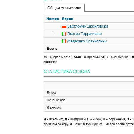
Общая статистика
Номер
Игрок
Бартломей Дронговски
1
Пьетро Терраччано
Федерико Бранколини
Всего
М
- сыграл матчей,
Мин
- сыграл минут,
З
- был заменен,
В
карточки
СТАТИСТИКА СЕЗОНА
Дома
На выезде
В сумме
И
- всего игр,
В
- выигрыши,
Н
- ничьи,
П
- поражения,
З
- з
среднем за игру,
О
- очки в турнире,
М
- место среди други