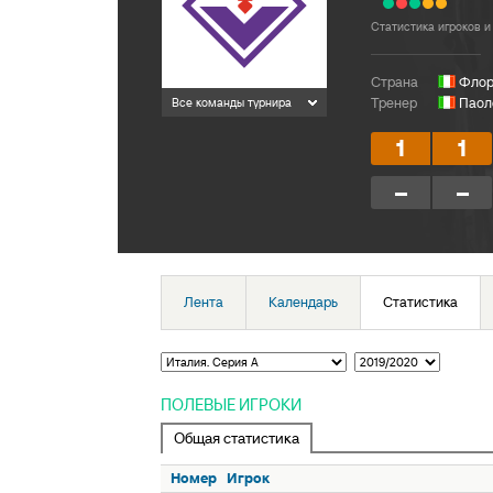
Статистика игроков и
Страна
Флор
Тренер
Паол
Все команды турнира
1
1
–
–
Лента
Календарь
Статистика
ПОЛЕВЫЕ ИГРОКИ
Общая статистика
Номер
Игрок