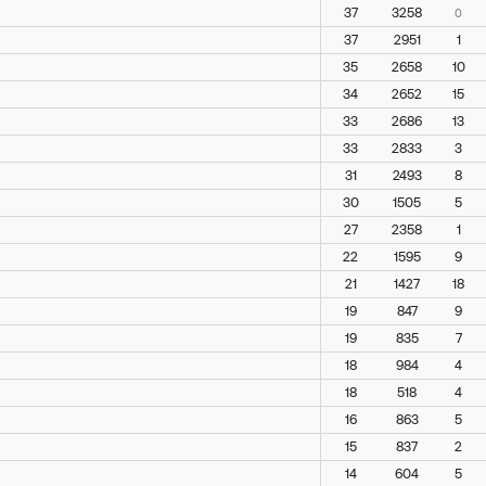
37
3258
0
37
2951
1
35
2658
10
34
2652
15
33
2686
13
33
2833
3
31
2493
8
30
1505
5
27
2358
1
22
1595
9
21
1427
18
19
847
9
19
835
7
18
984
4
18
518
4
16
863
5
15
837
2
14
604
5