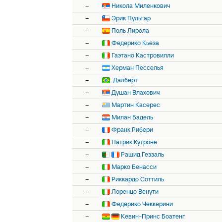
–
Никола Миленкович
–
Эрик Пульгар
–
Поль Лирола
–
Федерико Кьеза
–
Гаэтано Кастровилли
–
Херман Песселья
–
Далберт
–
Душан Влахович
–
Мартин Касерес
–
Милан Бадель
–
Франк Рибери
–
Патрик Кутроне
–
Рашид Геззаль
–
Марко Бенасси
–
Риккардо Соттиль
–
Лоренцо Венути
–
Федерико Чеккерини
–
Кевин-Принс Боатенг