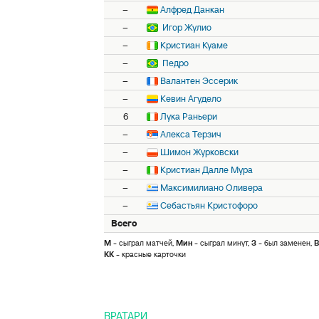
–
Алфред Данкан
–
Игор Жулио
–
Кристиан Куаме
–
Педро
–
Валантен Эссерик
–
Кевин Агудело
6
Лука Раньери
–
Алекса Терзич
–
Шимон Журковски
–
Кристиан Далле Мура
–
Максимилиано Оливера
–
Себастьян Кристофоро
Всего
М
- сыграл матчей,
Мин
- сыграл минут,
З
- был заменен,
В
КК
- красные карточки
ВРАТАРИ