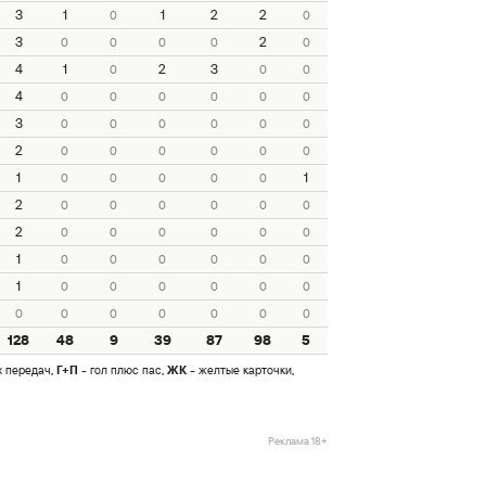
3
1
1
2
2
0
0
3
2
0
0
0
0
0
4
1
2
3
0
0
0
4
0
0
0
0
0
0
3
0
0
0
0
0
0
2
0
0
0
0
0
0
1
1
0
0
0
0
0
2
0
0
0
0
0
0
2
0
0
0
0
0
0
1
0
0
0
0
0
0
1
0
0
0
0
0
0
0
0
0
0
0
0
0
128
48
9
39
87
98
5
х передач,
Г+П
- гол плюс пас,
ЖК
- желтые карточки,
Реклама 18+