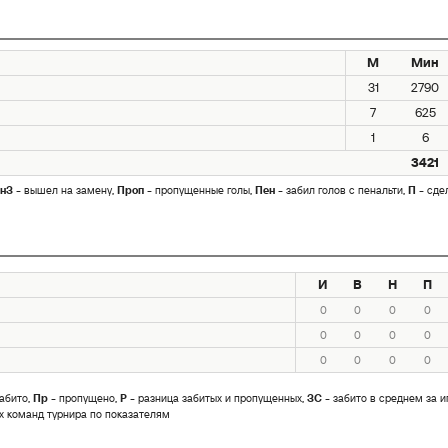
М
Мин
31
2790
7
625
1
6
3421
нЗ
- вышел на замену,
Проп
- пропущенные голы,
Пен
- забил голов с пенальти,
П
- сде
И
В
Н
П
0
0
0
0
0
0
0
0
0
0
0
0
абито,
Пр
- пропущено,
Р
- разница забитых и пропущенных,
ЗС
- забито в среднем за и
х команд турнира по показателям