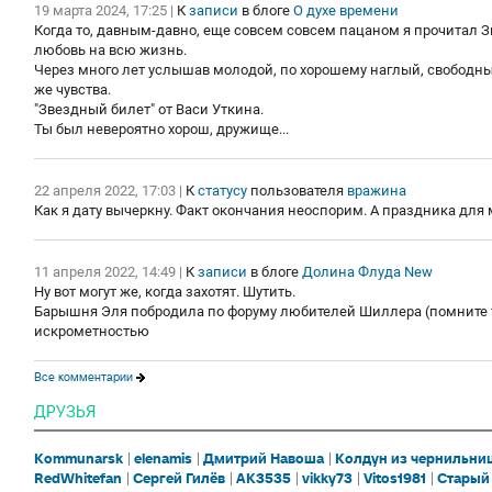
19 марта 2024, 17:25
|
К
записи
в блоге
О духе времени
Когда то, давным-давно, еще совсем совсем пацаном я прочитал 
любовь на всю жизнь.
Через много лет услышав молодой, по хорошему наглый, свободный
же чувства.
"Звездный билет" от Васи Уткина.
Ты был невероятно хорош, дружище...
22 апреля 2022, 17:03
|
К
статусу
пользователя
врaжина
Как я дату вычеркну. Факт окончания неоспорим. А праздника для
11 апреля 2022, 14:49
|
К
записи
в блоге
Долина Флуда New
Ну вот могут же, когда захотят. Шутить.
Барышня Эля побродила по форуму любителей Шиллера (помните т
искрометностью
Все комментарии
ДРУЗЬЯ
Kommunarsk
elenamis
Дмитрий Навоша
Колдун из чернильни
RedWhitefan
Сергей Гилёв
AK3535
vikky73
Vitos1981
Старый