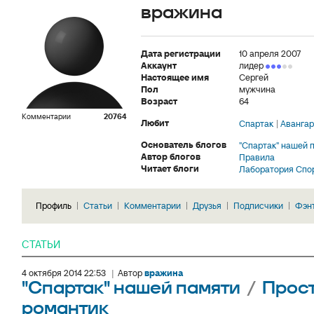
врaжина
Дата регистрации
10 апреля 2007
Аккаунт
лидер
Настоящее имя
Сергей
Пол
мужчина
Возраст
64
Комментарии
20764
Любит
Спартак
Авангар
Основатель блогов
"Спартак" нашей 
Автор блогов
Правила
Читает блоги
Лаборатория Спо
Профиль
Статьи
Комментарии
Друзья
Подписчики
Фэн
СТАТЬИ
4 октября 2014 22:53
|
Автор
врaжина
"Спартак" нашей памяти
/
Прос
романтик