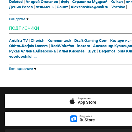
Deleted
Андрей Степанов
бубу
Страшила Мудрый
Kulkan
ни
Денис Рогов
пельмень
Gaunt
Alexshashka@mail.ru
Vseslav
...
Все друзья
ПОДПИСЧИКИ
Antifriz TV
Cherish
Kommunarsk
Draft Gaming Com
Колдун из
Okhta-Karjala Lamers
RedWhitefan
inotora
Александр Кузнецов
Рукав Аллена Айверсона
Илья Киселёв
Шут.
Begemot
Яна Кл
voodoochild
...
Все подписчики
Загрузите в
App Store
Загрузите в
RuStore