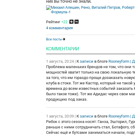
них вы точно не знали.
Рейтинг
+22
4 комментария
Все посты
КОММЕНТАРИИ
1 августа, 20:24
|
К
записи
в блоге
Rooneyform | 
Проблема маленьких брендов не том, что они т
мощностей хватит только на свою локальную т
за того, что им гораздо проще дозаказать нову
клуба в стоке. Тот же Кастор, который не тако
времена до всем известных событий заказать Каст
было такое тоже). Тот же Адидас через свои м
продукцию под заказ.
1 августа, 20:09
|
К
записи
в блоге
Rooneyform | 
Рибок с этого сезона носят: Ганза, Эшторил, Г
раньше с ними сотрудничать стал, Ботафого, с
Сейчас ещё и бутсами заниматься начали, под