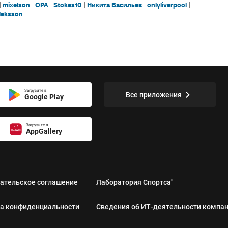
mixelson
OPA
Stokes10
Никита Васильев
onlyliverpool
leksson
Загрузите в
Все приложения
Google Play
Загрузите в
AppGallery
ательское соглашение
Лаборатория Спортса"
а конфиденциальности
Сведения об ИТ‑деятельности компа