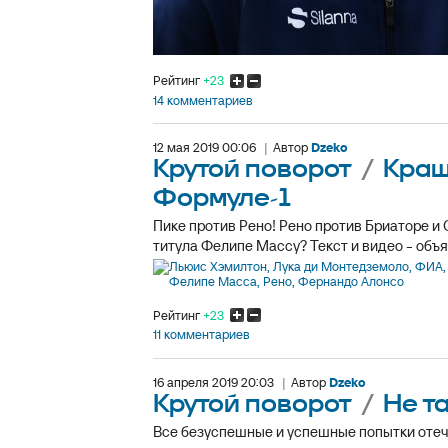
Рейтинг
+23
14 комментариев
12 мая 2019 00:06
|
Автор
Dzeko
Крутой поворот
/
Краш
Формуле-1
Пике против Рено! Рено против Бриаторе и
титула Фелипе Массу? Текст и видео - объя
Рейтинг
+23
11 комментариев
16 апреля 2019 20:03
|
Автор
Dzeko
Крутой поворот
/
Не т
Все безуспешные и успешные попытки отече