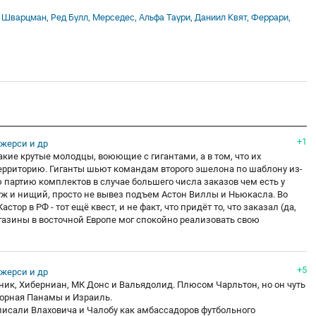
+1
Джерси и др
акие крутые молодцы, воюющие с гигантами, а в том, что их
ерриторию. Гиганты шьют командам второго эшелона по шаблону из-
ю партию комплектов в случае большего числа заказов чем есть у
й уж и нищий, просто не вывез подъем Астон Виллы и Ньюкасла. Во
ор в РФ - тот ещё квест, и не факт, что придёт то, что заказал (да,
агазины в восточной Европе мог спокойно реализовать свою
+5
Джерси и др
урник, Хиберниан, МК Донс и Вальядолид. Плюсом Чарльтон, но он чуть
борная Панамы и Израиль.
писали Влаховича и Чалобу как амбассадоров футбольного