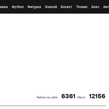
авки
Футбол
Фигурка
Хоккей
Баскет
Теннис
Бокс
Авт
6361
12156
Рейтинг на сайте
Место