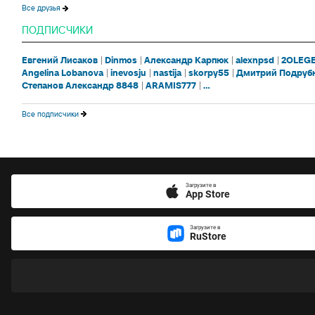
Все друзья
ПОДПИСЧИКИ
Евгений Лисаков
Dinmos
Александр Карпюк
alexnpsd
2OLEG
Angelina Lobanova
inevosju
nastija
skorpy55
Дмитрий Подруб
Степанов Александр 8848
ARAMIS777
...
Все подписчики
Загрузите в
App Store
Загрузите в
RuStore