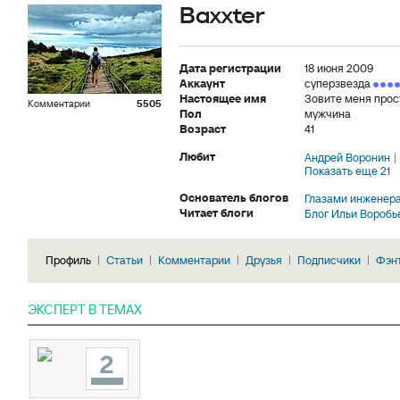
Baxxter
Дата регистрации
18 июня 2009
Аккаунт
суперзвезда
Настоящее имя
Зовите меня прос
Комментарии
5505
Пол
мужчина
Возраст
41
Любит
Андрей Воронин
Показать еще 21
Основатель блогов
Глазами инженер
Читает блоги
Блог Ильи Воробь
Профиль
Статьи
Комментарии
Друзья
Подписчики
Фэн
ЭКСПЕРТ В ТЕМАХ