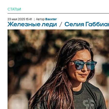
СТАТЬИ
23 мая 2025 15:41
|
Автор
Baxxter
Железные леди
/
Селия Габбиан