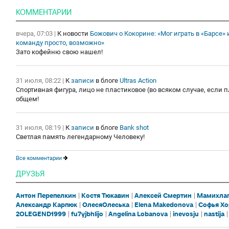
КОММЕНТАРИИ
вчера, 07:03
|
К новости
Божович о Кокорине: «Мог играть в «Барсе»
команду просто, возможно»
Зато кофейню свою нашел!
31 июля, 08:22
|
К
записи
в блоге
Ultras Action
Спортивная фигура, лицо не пластиковое (во всяком случае, если пла
общем!
31 июля, 08:19
|
К
записи
в блоге
Bank shot
Светлая память легендарному Человеку!
Все комментарии
ДРУЗЬЯ
Антон Перепелкин
Костя Тюкавин
Алексей Смертин
Мамихлап
Александр Карпюк
ОлесяОлеська
Elena Makedonova
Софья Хо
2OLEGEND1999
fu7yjbhlijo
Angelina Lobanova
inevosju
nastija