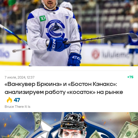
+75
7 июля, 2024, 12:37
«Ванкувер Брюинз» и «Бостон Кэнакс»:
анализируем работу «косаток» на рынке
47
Bruce There It Is