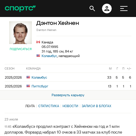
Дэнтон Хейнен
Danton Heinen
Канада
05.07.1995
ПОДПИСАТЬСЯ
31 год, 185 см, 84 кг
Коламбус
, нападающий
СЕЗОН
КОМАНДА
М
Г
П
+/−
2025/2026
Коламбус
33
5
5
6
2025/2026
Питтсбург
13
1
1
1
Развернуть карьеру
ЛЕНТА
СТАТИСТИКА
НОВОСТИ
ЗАПИСИ В БЛОГАХ
23 июля
«Коламбус» продлил контракт с Хейненом на год и 1 млн
11:45
долларов. Форвард набрал 10 очков в 33 матчах за клуб после