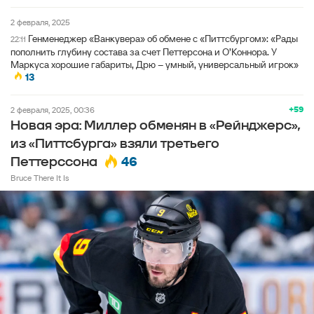
2 февраля, 2025
Генменеджер «Ванкувера» об обмене с «Питтсбургом»: «Рады
22:11
пополнить глубину состава за счет Петтерсона и О’Коннора. У
Маркуса хорошие габариты, Дрю – умный, универсальный игрок»
13
+59
2 февраля, 2025, 00:36
Новая эра: Миллер обменян в «Рейнджерс»,
из «Питтсбурга» взяли третьего
46
Петтерссона
Bruce There It Is