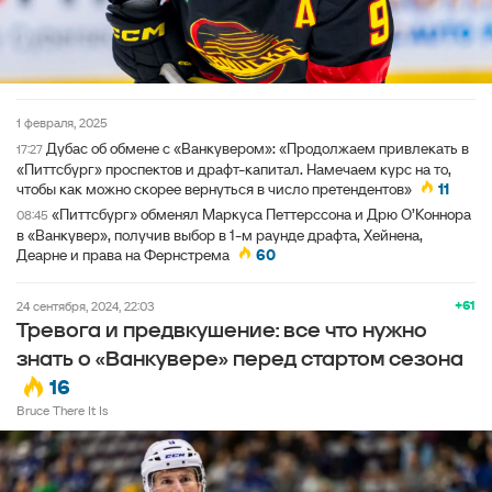
1 февраля, 2025
Дубас об обмене с «Ванкувером»: «Продолжаем привлекать в
17:27
«Питтсбург» проспектов и драфт-капитал. Намечаем курс на то,
чтобы как можно скорее вернуться в число претендентов»
11
«Питтсбург» обменял Маркуса Петтерссона и Дрю О’Коннора
08:45
в «Ванкувер», получив выбор в 1-м раунде драфта, Хейнена,
Деарне и права на Фернстрема
60
+61
24 сентября, 2024, 22:03
Тревога и предвкушение: все что нужно
знать о «Ванкувере» перед стартом сезона
16
Bruce There It Is