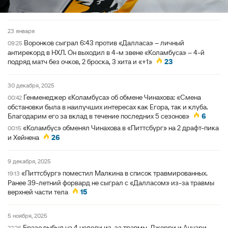
23 января
Воронков сыграл 6:43 против «Далласа» – личный
09:25
антирекорд в НХЛ. Он выходил в 4-м звене «Коламбуса» – 4-й
подряд матч без очков, 2 броска, 3 хита и «+1»
23
30 декабря, 2025
Генменеджер «Коламбуса» об обмене Чинахова: «Смена
00:42
обстановки была в наилучших интересах как Егора, так и клуба.
Благодарим его за вклад в течение последних 5 сезонов»
6
«Коламбус» обменял Чинахова в «Питтсбург» на 2 драфт-пика
00:15
и Хейнена
26
9 декабря, 2025
«Питтсбург» поместил Малкина в список травмированных.
19:13
Ранее 39-летний форвард не сыграл с «Далласом» из-за травмы
верхней части тела
15
5 ноября, 2025
Брэзо выбыл на 4 недели из-за травмы, Джерри и Аччари –
22:26