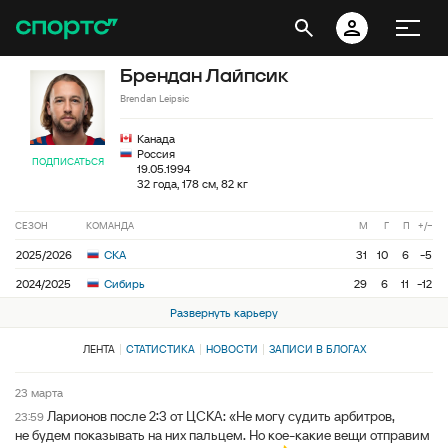
Брендан Лайпсик
Brendan Leipsic
Канада
Россия
ПОДПИСАТЬСЯ
19.05.1994
32 года, 178 см, 82 кг
СЕЗОН
КОМАНДА
М
Г
П
+/−
2025/2026
СКА
31
10
6
-5
2024/2025
Сибирь
29
6
11
-12
Развернуть карьеру
ЛЕНТА
СТАТИСТИКА
НОВОСТИ
ЗАПИСИ В БЛОГАХ
23 марта
Ларионов после 2:3 от ЦСКА: «Не могу судить арбитров,
23:59
не будем показывать на них пальцем. Но кое-какие вещи отправим