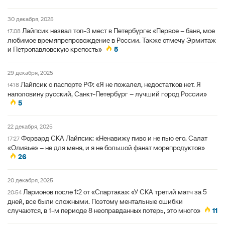
30 декабря, 2025
Лайпсик назвал топ-3 мест в Петербурге: «Первое – баня, мое
17:08
любимое времяпрепровождение в России. Также отмечу Эрмитаж
и Петропавловскую крепость»
5
29 декабря, 2025
Лайпсик о паспорте РФ: «Я не пожалел, недостатков нет. Я
14:18
наполовину русский, Санкт-Петербург – лучший город России»
5
22 декабря, 2025
Форвард СКА Лайпсик: «Ненавижу пиво и не пью его. Салат
17:27
«Оливье» – не для меня, и я не большой фанат морепродуктов»
26
20 декабря, 2025
Ларионов после 1:2 от «Спартака»: «У СКА третий матч за 5
20:54
дней, все были сложными. Поэтому ментальные ошибки
случаются, в 1-м периоде 8 неоправданных потерь, это много»
11