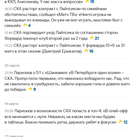
в КХЛ, Анисимову. У нас масса вопросов»
15
СКА расторг контракт с Лайпсиком по семейным
18:20
обстоятельствам, сообщил «Матч ТВ»: «Никто игрока не
выкидывал из команды. Он уже не мог играть, мыслями был с
семьей»
4
СКА подтвердил уход Лайпсика по соглашению сторон.
13:46
Форвард покинул клуб второй раз за 2 года
21
СКА расторг контракт с Лайпсиком. У форварда 10+6 за 31
13:23
матч в этом сезоне (Дмитрий Ерыкалов)
16
20 марта
Ларионов о 5:1 с «Шанхаем»: «В Петербурге один хозяин –
23:44
СКА. Пропустили первыми, что немножко взбодрило нас. Рад, что
не свалились в сумбурность, забили хорошие голы и довели матч
до победы»
9
14 марта
Ларионов о возможности СКА попасть в топ-4: «В плей-офф
00:26
все начинается с нуля. Неважно, на каком месте мы будем
в таблице. Важно понимать ритм, держать ребят в фокусе»
12
27 февраля