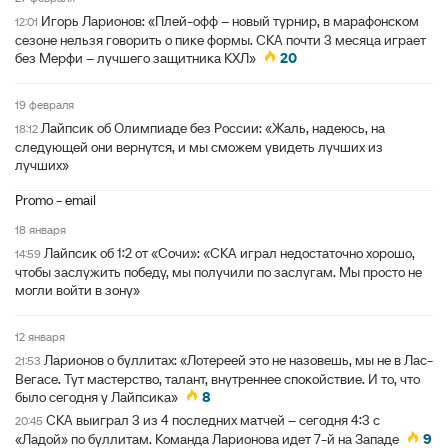
Игорь Ларионов: «Плей-офф – новый турнир, в марафонском
12:01
сезоне нельзя говорить о пике формы. СКА почти 3 месяца играет
без Мерфи – лучшего защитника КХЛ»
20
19 февраля
Лайпсик об Олимпиаде без России: «Жаль, надеюсь, на
18:12
следующей они вернутся, и мы сможем увидеть лучших из
лучших»
Promo - email
18 января
Лайпсик об 1:2 от «Сочи»: «СКА играл недостаточно хорошо,
14:59
чтобы заслужить победу, мы получили по заслугам. Мы просто не
могли войти в зону»
12 января
Ларионов о буллитах: «Лотереей это не назовешь, мы не в Лас-
21:53
Вегасе. Тут мастерство, талант, внутреннее спокойствие. И то, что
было сегодня у Лайпсика»
8
СКА выиграл 3 из 4 последних матчей – сегодня 4:3 с
20:45
«Ладой» по буллитам. Команда Ларионова идет 7-й на Западе
9