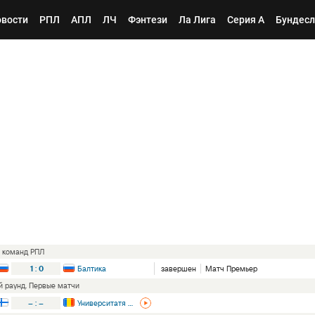
вости
РПЛ
АПЛ
ЛЧ
Фэнтези
Ла Лига
Серия А
Бундесл
ь команд РПЛ
1
:
0
Балтика
завершен
Матч Премьер
ый раунд. Первые матчи
–
:
–
Университатя Крайова