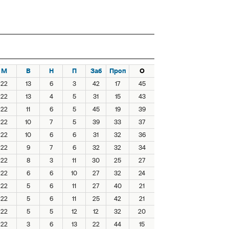
М
В
Н
П
Заб
Проп
О
22
13
6
3
42
17
45
22
13
4
5
31
15
43
22
11
6
5
45
19
39
22
10
7
5
39
33
37
22
10
6
6
31
32
36
22
9
7
6
32
32
34
22
8
3
11
30
25
27
22
6
6
10
27
32
24
22
5
6
11
27
40
21
22
5
6
11
25
42
21
22
5
5
12
12
32
20
22
3
6
13
22
44
15