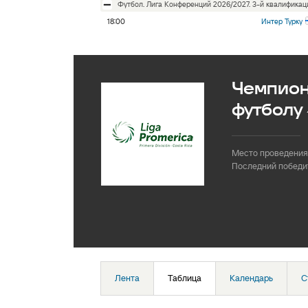
футбол. Лига Конференций 2026/2027. 3-й квалифика
18:00
Интер Турку
Чемпион
футболу 
Место проведения
Последний победи
Лента
Таблица
Календарь
С