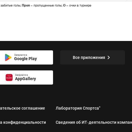
 забитые голы,
Проп
– пропущенные голы,
О
– очки в турнире
Загрузите в
Все приложения
Google Play
Загрузите в
AppGallery
ательское соглашение
Лаборатория Спортса"
а конфиденциальности
Сведения об ИТ‑деятельности компа