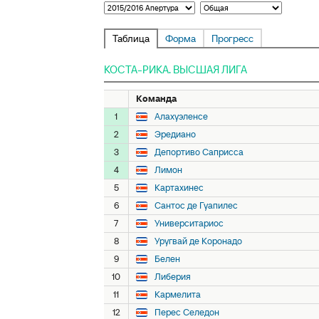
Таблица
Форма
Прогресс
КОСТА-РИКА. ВЫСШАЯ ЛИГА
Команда
1
Алахуэленсе
2
Эредиано
3
Депортиво Саприсса
4
Лимон
5
Картахинес
6
Сантос де Гуапилес
7
Университариос
8
Уругвай де Коронадо
9
Белен
10
Либерия
11
Кармелита
12
Перес Селедон