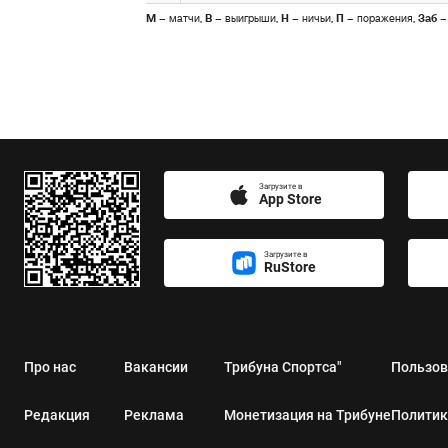
М
– матчи,
В
– выигрыши,
Н
– ничьи,
П
– поражения,
Заб
–
Загрузите в
App Store
Загрузите в
RuStore
Про нас
Вакансии
Трибуна Спортса"
Пользов
Редакция
Реклама
Монетизация на Трибуне
Политик