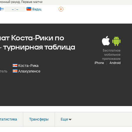
ционный раунд. Первые матчи
–
:
–
Вадуц
ат Коста-Рики по
- турнирная таблица
Бесплатное
мобильное
приложение
iPhone
|
Android
Коста-Рика
тель
Алахуэленсе
татистика
Трансферы
Еще