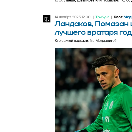
12:20
Ланда, Швагирев или Помазан? Голосу
14 ноября 2025 12:00
|
Трибуна
|
Блог
Меди
Ландаков, Помазан 
лучшего вратаря го
Кто самый надежный в Медиалиге?