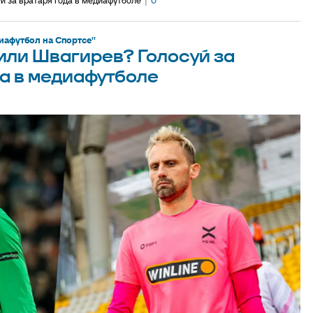
й за вратаря года в медиафутболе
|
0
афутбол на Спортсе''
или Швагирев? Голосуй за
да в медиафутболе