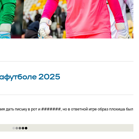
иафутболе 2025
ия дать письку в рот и #######, но в ответной игре образ плохиша был