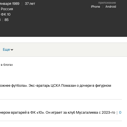
приложение
 января 1989
|
37 лет
iPhone
|
Android
Россия
ФК 10
3
|
85
Еще
 в блогах
ложнее футбола». Экс-вратарь ЦСКА Помазан о дочери в фигурном
ером вратарей в ФК «10». Он играет за клуб Мусагалиева с 2023-го
|
0