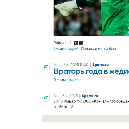
Рейтинг
+7
1 комментарий
Подписаться на блог
14 ноября 2025 12:00
|
Sports.ru
Вратарь года в мед
0 комментариев
8 ноября 2025
|
Sports.ru
20:45
Имай о ФК «10»: «Кричали про обещан
разбит»
|
2