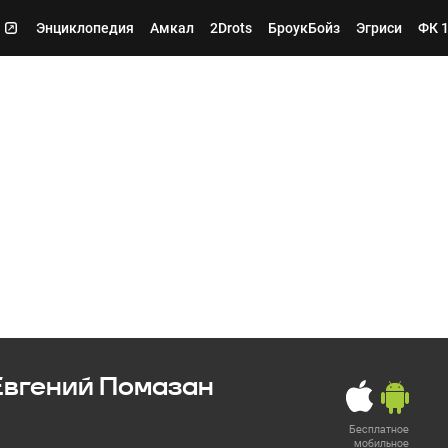
Энциклопедия
Амкал
2Drots
БроукБойз
Эгриси
ФК 
Евгений Помазан
Бесплатное
мобильное