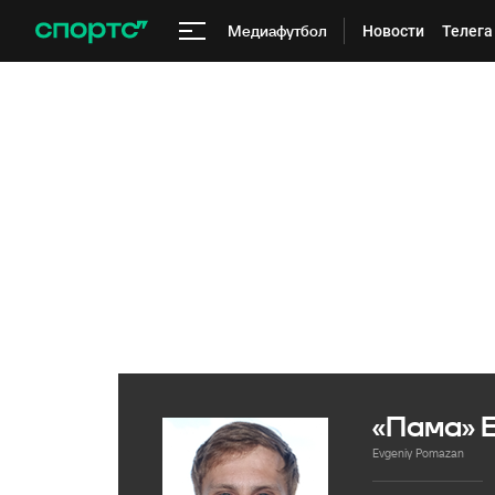
Медиафутбол
Новости
Телега
«Пама» 
Evgeniy Pomazan