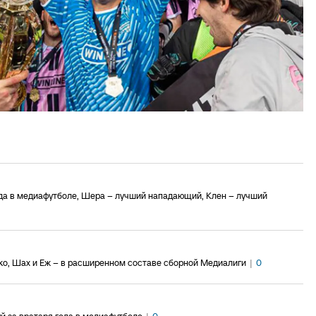
да в медиафутболе, Шера – лучший нападающий, Клен – лучший
бко, Шах и Еж – в расширенном составе сборной Медиалиги
|
0