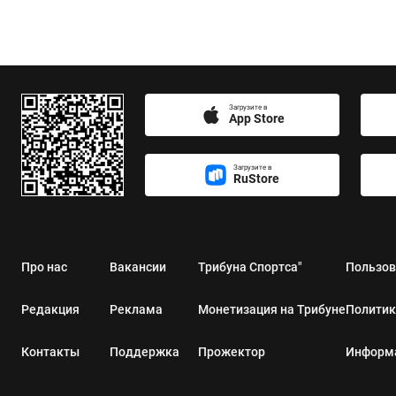
Загрузите в
App Store
Загрузите в
RuStore
Про нас
Вакансии
Трибуна Спортса"
Пользов
Редакция
Реклама
Монетизация на Трибуне
Политик
Контакты
Поддержка
Прожектор
Информа