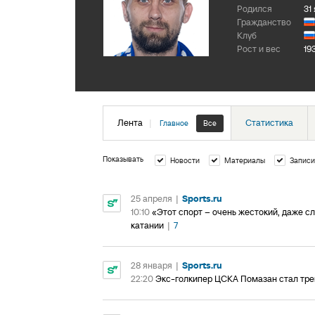
Родился
31
Гражданство
Клуб
Рост и вес
19
Лента
|
Статистика
Главное
Все
Показывать
Новости
Материалы
Записи
25 апреля
|
Sports.ru
10:10
«Этот спорт – очень жестокий, даже с
катании
|
7
28 января
|
Sports.ru
22:20
Экс-голкипер ЦСКА Помазан стал трен