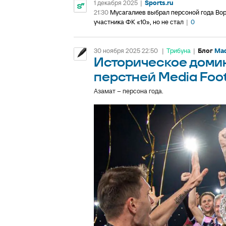
1 декабря 2025
|
Sports.ru
21:30
Мусагалиев выбрал персоной года Вор
участника ФК «10», но не стал
|
0
30 ноября 2025 22:50
|
Трибуна
|
Блог
Mad
Историческое домин
перстней Media Foot
Азамат – персона года.