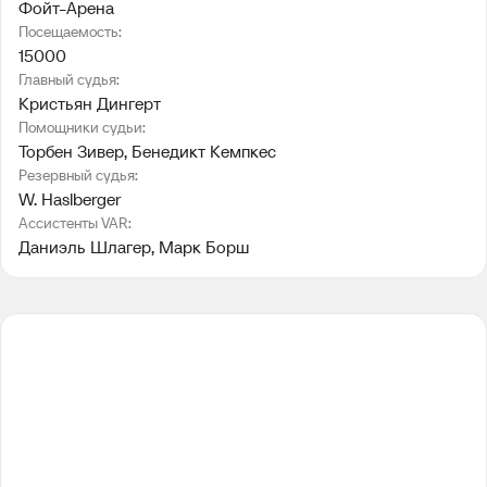
Фойт-Арена
Посещаемость:
15000
Главный судья:
Кристьян Дингерт
Помощники судьи:
Торбен Зивер
, 
Бенедикт Кемпкес
Резервный судья:
W. Haslberger
Ассистенты VAR:
Даниэль Шлагер
, 
Марк Борш