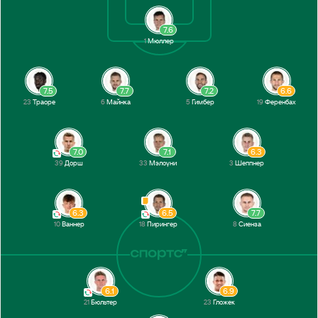
7.6
1
Мюллер
7.5
7.7
7.2
6.6
23
Траоре
6
Майнка
5
Гимбер
19
Ференбах
7.0
7.1
6.3
39
Дорш
33
Мэлоуни
3
Шеппнер
6.3
6.5
7.7
10
Ваннер
18
Пирингер
8
Сиенза
6.1
6.9
21
Бюльтер
23
Гложек