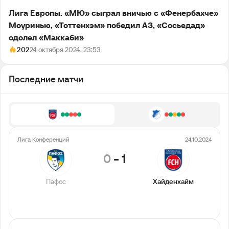
Лига Европы. «МЮ» сыграл вничью с «Фенербахче»
Моуринью, «Тоттенхэм» победил АЗ, «Сосьедад»
одолел «Маккаби»
202
24 октября 2024, 23:53
Последние матчи
Лига Конференций
24.10.2024
0
-
1
Пафос
Хайденхайм