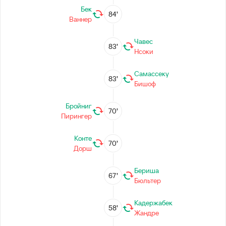
Бек
84’
Ваннер
Чавес
83’
Нсоки
Самассеку
83’
Бишоф
Бройниг
70’
Пирингер
Конте
70’
Дорш
Бериша
67’
Бюльтер
Кадержабек
58’
Жандре