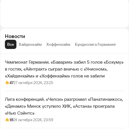
Новости
Все
Хайденхайм
Хоффенхайм
Бундеслига Германия
Чемпионат Германии. «Бавария» забил 5 голов «Бохуму»
в гостях, «Айнтрахт» сыграл вничью с «Унионом»,
«Хайденхайм» и «Хоффенхайм» голов не забили
47
27 октября 2024, 23:25
Лига конференций. «Челси» разгромил «Панатинаикос»,
«Динамо» Минск уступило ХИК, «Астана» проиграла
«Нью Сэйнтс»
18
24 октября 2024, 23:59