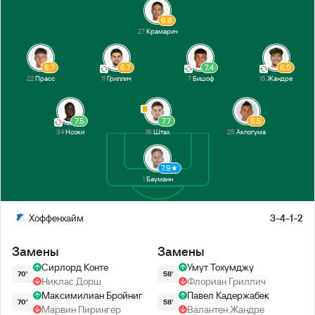
6.8
27
Крамарич
6.7
6.7
7.4
6.9
22
Прасс
11
Гриллич
7
Бишоф
15
Жандре
7.5
7.7
6.5
34
Нсоки
16
Штах
25
Акпогума
7.9
1
Бауманн
Хоффенхайм
3-4-1-2
Замены
Замены
Сирлорд Конте
Умут Тохумджу
70'
58'
Никлас Дорш
Флориан Гриллич
Максимилиан Бройниг
Павел Кадержабек
70'
58'
Марвин Пирингер
Валантен Жандре