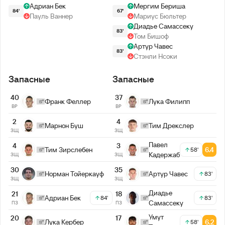
Адриан Бек
Мергим Бериша
84'
67'
Пауль Ваннер
Мариус Бюльтер
Диадье Самассеку
83'
Том Бишоф
Артур Чавес
83'
Стэнли Нсоки
Запасные
Запасные
40
37
Франк Феллер
Лука Филипп
ВР
ВР
2
4
Марнон Буш
Тим Дрекслер
ЗЩ
ЗЩ
Павел
4
3
Тим Зирслебен
6.4
58'
Кадержабек
ЗЩ
ЗЩ
30
35
Норман Тойеркауф
Артур Чавес
83'
ЗЩ
ЗЩ
Диадье
21
18
Адриан Бек
84'
83'
Самассеку
ПЗ
ПЗ
Умут
20
17
Лука Кербер
6.2
58'