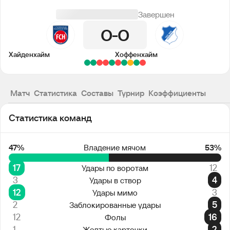
Завершен
0
0
Хайденхайм
Хоффенхайм
Матч
Статистика
Составы
Турнир
Коэффициенты
Статистика команд
47%
Владение мячом
53%
17
12
Удары по воротам
3
4
Удары в створ
12
3
Удары мимо
2
5
Заблокированные удары
12
16
Фолы
1
2
Желтые карточки