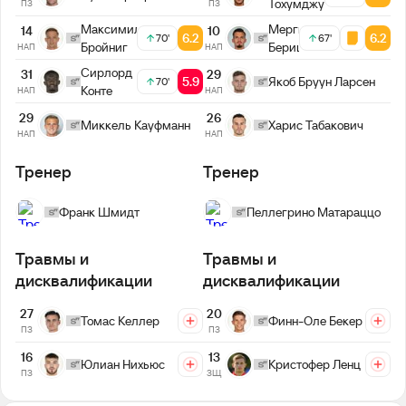
Тохумджу
ПЗ
ПЗ
Максимилиан
Мергим
14
10
6.2
6.2
70'
67'
Бройниг
Бериша
НАП
НАП
Сирлорд
31
29
5.9
Якоб Бруун Ларсен
70'
Конте
НАП
НАП
29
26
Миккель Кауфманн
Харис Табакович
НАП
НАП
Тренер
Тренер
Франк Шмидт
Пеллегрино Матараццо
Травмы и
Травмы и
дисквалификации
дисквалификации
27
20
Томас Келлер
Финн-Оле Бекер
ПЗ
ПЗ
16
13
Юлиан Нихьюс
Кристофер Ленц
ПЗ
ЗЩ