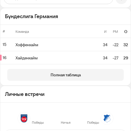
Бундеслига Германия
#
О
Команда
И
РМ
15
Хоффенхайм
34
-22
32
16
Хайденхайм
34
-27
29
Полная таблица
Личные встречи
2
1
2
Победы
Ничья
Победы