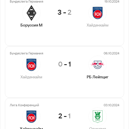
Бундеслига Германия
19.10.2024
3
-
2
Боруссия М
Хайденхайм
Бундеслига Германия
06.10.2024
0
-
1
Хайденхайм
РБ Лейпциг
Лига Конференций
03.10.2024
2
-
1
Хайденхайм
Олимпия