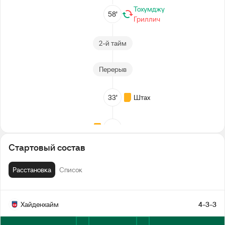
Тохумджу
58’
Гриллич
2-й тайм
Перерыв
33’
Штах
Пирингер
32’
Стартовый состав
1-й тайм
Расстановка
Список
Хайденхайм
4-3-3