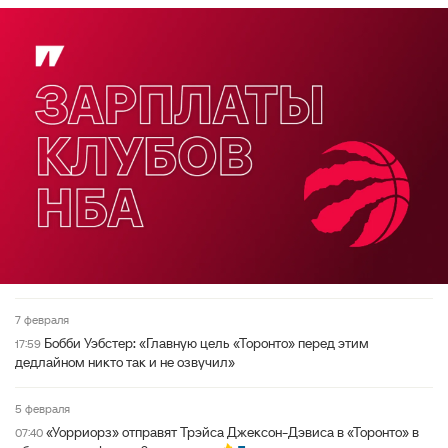
7 февраля
Бобби Уэбстер: «Главную цель «Торонто» перед этим
17:59
дедлайном никто так и не озвучил»
5 февраля
«Уорриорз» отправят Трэйса Джексон-Дэвиса в «Торонто» в
07:40