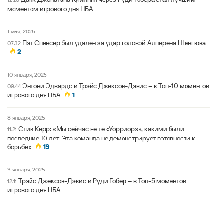
моментом игрового дня НБА
1 мая, 2025
Пэт Спенсер был удален за удар головой Алперена Шенгюна
07:32
2
10 января, 2025
Энтони Эдвардс и Трэйс Джексон-Дэвис – в Топ-10 моментов
09:44
игрового дня НБА
1
8 января, 2025
Стив Керр: «Мы сейчас не те «Уорриорз», какими были
11:21
последние 10 лет. Эта команда не демонстрирует готовности к
борьбе»
19
3 января, 2025
Трэйс Джексон-Дэвис и Руди Гобер – в Топ-5 моментов
12:11
игрового дня НБА