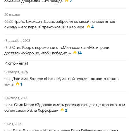
обмен на драфт-пик 2-го раунда
7
20 января
Трэйс Джексон-Дэвис забросил со своей половины под
09:00
сирену – его первый трехочковый в карьере
4
13 декабря, 2025
Стив Керр о поражении от «Миннесоты»: «Мы играли
13:13
достаточно хорошо, чтобы победить»
14
Promo - email
12 ноября, 2025
Джимми Батлер: «Нам с Кумингой нельзя так часто терять
11:59
мяч»
1
2 октября, 2025
Стив Керр: «Здорово иметь растягивающего центрового, тем
08:50
более самого Эла Хорфорда»
2
9 мая, 2025
Данк Джонатана Куминги через Руди Гобера стал лучшим
12:26