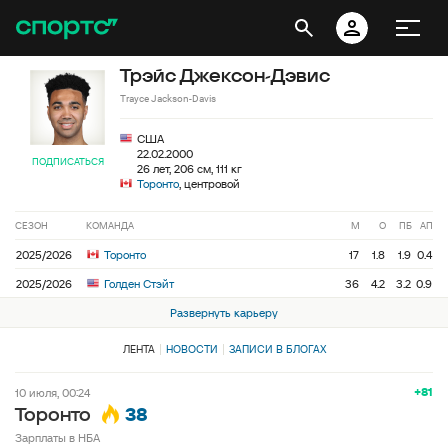
Трэйс Джексон-Дэвис
Trayce Jackson-Davis
США
22.02.2000
ПОДПИСАТЬСЯ
26 лет, 206 см, 111 кг
Торонто
, центровой
СЕЗОН
КОМАНДА
М
О
ПБ
АП
2025/2026
Торонто
17
1.8
1.9
0.4
2025/2026
Голден Стэйт
36
4.2
3.2
0.9
Развернуть карьеру
ЛЕНТА
НОВОСТИ
ЗАПИСИ В БЛОГАХ
+81
10 июля, 00:24
38
Торонто
Зарплаты в НБА